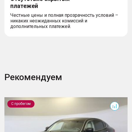
платежей
Честные цены и полная прозрачность условий –
никаких неожиданных комиссий и
дополнительных платежей.
Рекомендуем
M
T
С пробегом