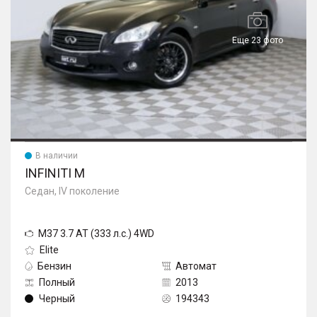
Еще 23 фото
В наличии
INFINITI M
Седан, IV поколение
M37 3.7 AT (333 л.с.) 4WD
Elite
Бензин
Автомат
Полный
2013
Черный
194343