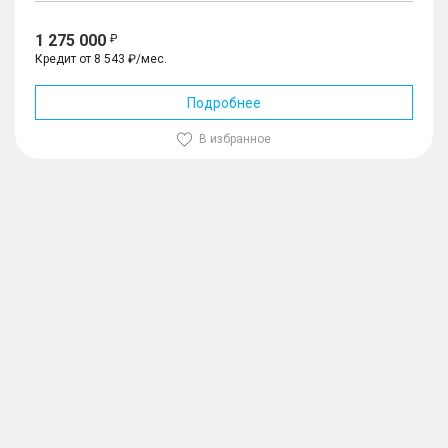
1 275 000
Кредит от 8 543 ₽/мес.
Подробнее
В избранное
1
/
10