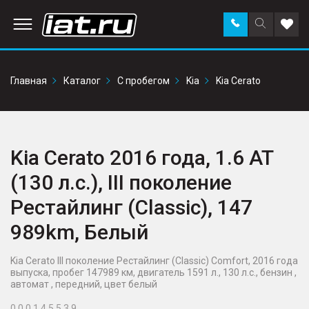
Заказать
Поиск
Доба
звонок
по
в
сайту
избр
Главная
Каталог
С пробегом
Kia
Kia Cerato
Kia Cerato 2016 года, 1.6 AT
(130 л.с.), III поколение
Рестайлинг (Classic), 147
989km, Белый
Kia Cerato III поколение Рестайлинг (Classic) Comfort, 2016 года
выпуска, пробег 147989 км, двигатель 1591 л., 130 л.с., бензин ,
автомат , передний, цвет белый
0 0 0 1 4 5 5 3 9