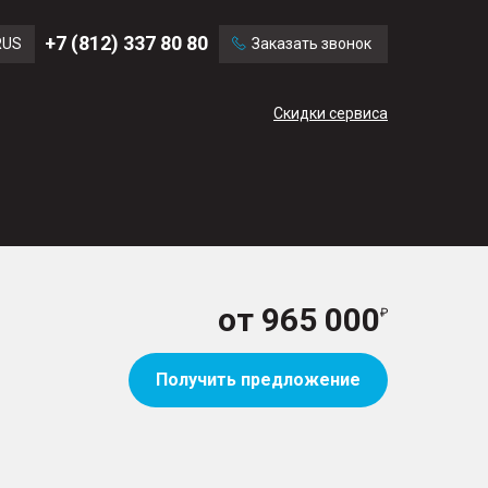
Ford
Land Rover
+7 (812) 337 80 80
RUS
Заказать звонок
Mercedes Benz
Cadillac
ENG
Скидки сервиса
CN
от
965 000
Получить предложение