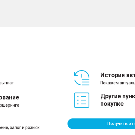
– Кожаный руль
Экстерьер
– Штампованные стальн
– Размер дисков 16″
История ав
Освещение
 выплат
Покажем актуаль
– Галогенные фары
– Противотуманные фар
Другие пун
– Огни дневного хода
ование
покупке
аршеринге
Комплектность
Получить от
ние, залог и розыск
– ПТС