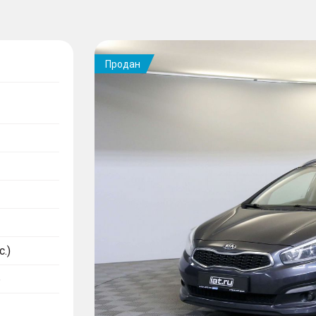
Продан
с.)
6