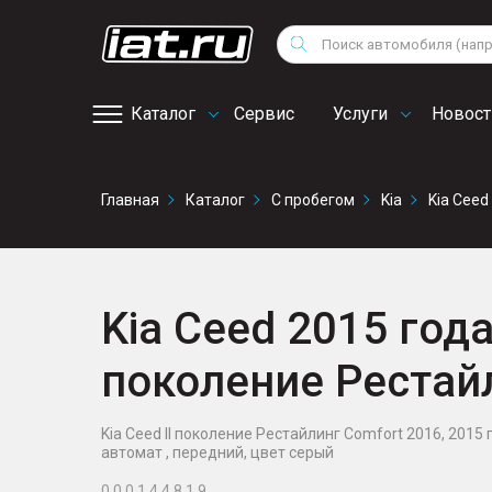
Мотоциклы
Vo
Снегоходы
Поиск
Au
Квадроциклы
Ci
Каталог
Сервис
Услуги
Новост
Онлайн запись на
Главная
Каталог
С пробегом
Kia
Kia Ceed
сервис
Kia Ceed 2015 года, 
поколение Рестай
Kia Ceed II поколение Рестайлинг Comfort 2016, 2015 г
автомат , передний, цвет серый
0 0 0 1 4 4 8 1 9