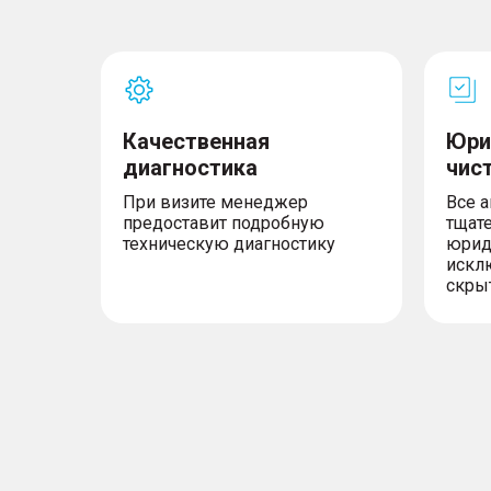
Качественная
Юри
диагностика
чис
При визите менеджер
Все 
предоставит подробную
тщат
техническую диагностику
юрид
искл
скры