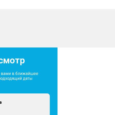
– Сервисная книжка
лоскостях
– Свидетельство о регис
дние
– Руководство
– Инструменты
– 2 комплекта ключей
осмотр
с вами в ближайшее
подходящий даты
в