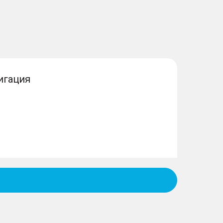
игация
а
 КПП