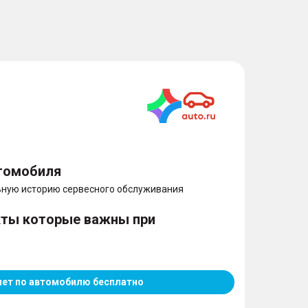
ые диски
томобиля
ную историю сервесного обслуживания
ы
кты которые важны при
чет по автомобилю бесплатно