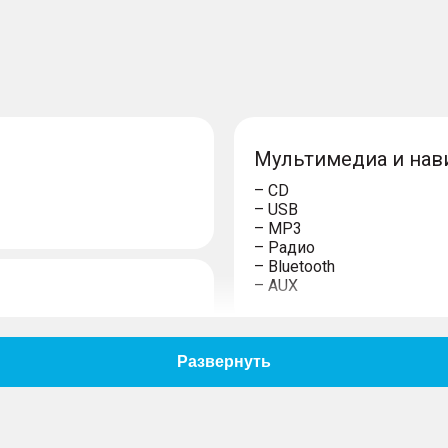
Мультимедиа и нав
– CD
– USB
– MP3
– Радио
– Bluetooth
– AUX
и
Салон и интерьер
– Тканевая обивка салон
– Темный салон
– Отделка кожей рычага