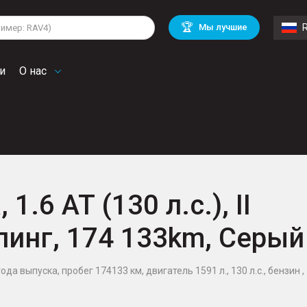
lkswagen
Mitsubishi
BMW
🏆
Мы лучшие
di
Chevrolet
Volvo
troen
Mini
и
О нас
1.6 AT (130 л.с.), II
линг, 174 133km, Серый
ода выпуска, пробег 174133 км, двигатель 1591 л., 130 л.с., бензин ,