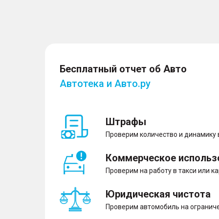
Противоугонная система
– Сигнализация
– Иммобилайзер
– Центральный замок
Бесплатный отчет об Авто
Автотека и Авто.ру
Помощь при вождении
– Бортовой компьютер
Штрафы
– Круиз-контроль
Проверим количество и динамику
– Парктроник задний
– Датчик света
– Датчик дождя
Коммерческое использ
Проверим на работу в такси или к
Юридическая чистота
Комфорт
Проверим автомобиль на ограниче
– Электро усилитель руля