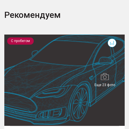
Рекомендуем
RAV4
M
С пробегом
Еще 23 фото