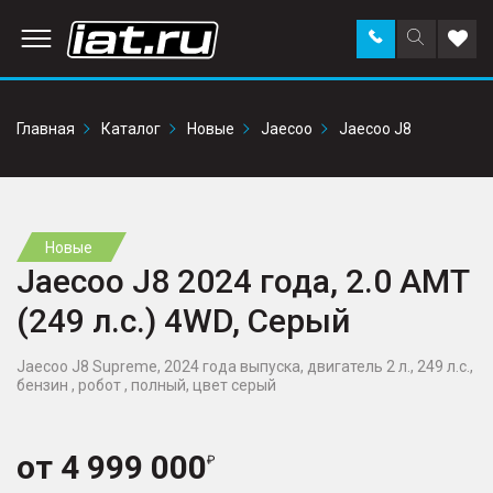
Заказать
Поиск
Доба
звонок
по
в
сайту
избр
Главная
Каталог
Новые
Jaecoo
Jaecoo J8
Новые
Jaecoo J8 2024 года, 2.0 AMT
(249 л.с.) 4WD, Серый
Jaecoo J8 Supreme, 2024 года выпуска, двигатель 2 л., 249 л.с.,
бензин , робот , полный, цвет серый
от
4 999 000