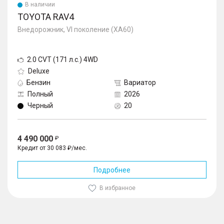
В наличии
TOYOTA RAV4
Внедорожник, VI поколение (XA60)
2.0 CVT (171 л.с.) 4WD
Deluxe
Бензин
Вариатор
Полный
2026
Черный
20
4 490 000
Кредит от 30 083 ₽/мес.
Подробнее
В избранное
1
/
10