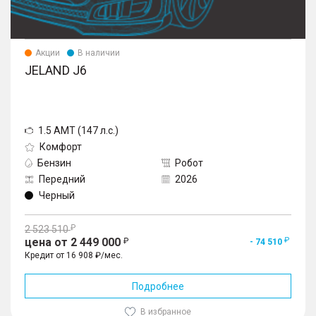
Акции
В наличии
JELAND J6
1.5 AMT (147 л.с.)
Комфорт
Бензин
Робот
Передний
2026
Черный
2 523 510
цена от 2 449 000
- 74 510
Кредит от 16 908 ₽/мес.
Подробнее
В избранное
1
/
10