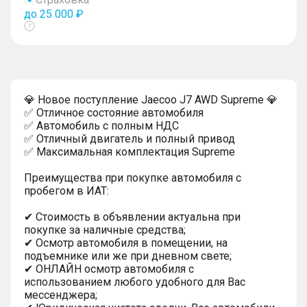
до 25 000 ₽
Показать
тултип
💎 Hoвoe пocтупление Jaecoo J7 AWD Supreme 💎
✅ Oтличнoе cocтoяниe автомобиля
✅ Автомобиль с полным НДС
✅ Oтличный двигатeль и полный привод
✅ Максимальная комплeктaция Supreme
Преимущества при покупке автомобиля с
пробегом в ИАТ:
✔ Стоимость в объявлении актуальна при
покупке за наличные средства;
✔ Осмотр автомобиля в помещении, на
подъемнике или же при дневном свете;
✔ ОНЛАЙН осмотр автомобиля с
использованием любого удобного для Вас
мессенджера;