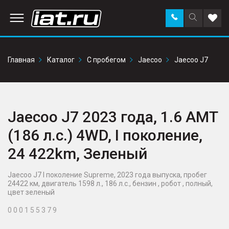
Заказать
Поиск
Доба
звонок
по
в
сайту
избр
Главная
Каталог
С пробегом
Jaecoo
Jaecoo J7
Jaecoo J7 2023 года, 1.6 AMT
(186 л.с.) 4WD, I поколение,
24 422km, Зеленый
Jaecoo J7 I поколение Supreme, 2023 года выпуска, пробег
24422 км, двигатель 1598 л., 186 л.с., бензин , робот , полный,
цвет зеленый
0 0 0 1 5 5 3 7 9