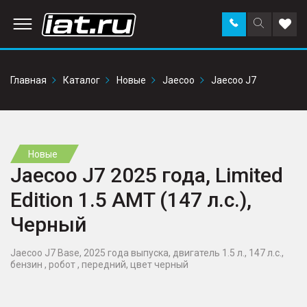
Заказать
Поиск
Доба
звонок
по
в
сайту
избр
Главная
Каталог
Новые
Jaecoo
Jaecoo J7
Новые
Jaecoo J7 2025 года, Limited
Edition 1.5 AMT (147 л.с.),
Черный
Jaecoo J7 Base, 2025 года выпуска, двигатель 1.5 л., 147 л.с.,
бензин , робот , передний, цвет черный