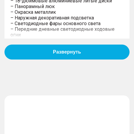
– 18-дюймовые алюминиевые литые диски
– Панорамный люк
– Окраска металлик
– Наружная декоративная подсветка
– Светодиодные фары основного света
– Передние дневные светодиодные ходовые
огни
– Светодиодные задние фонари
– Боковые зеркала с электрической
регулировкой, обогревом, повторителями
поворотов
– Электропривод складывания зеркал
– Двухцветная окраска кузова (опция)
Технологии и мультимедиа
– 6 динамиков
– Беспроводная зарядка для смартфона (50W)
– Беспроводное подключение Apple CarPlay и
Android Auto
– Сенсорный дисплей 13.2"