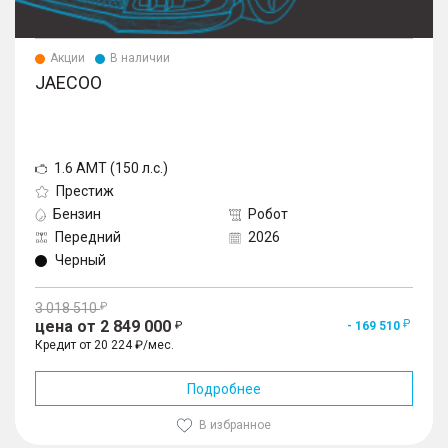
Акции
В наличии
JAECOO
1.6 AMT (150 л.с.)
Престиж
Бензин
Робот
Передний
2026
Черный
3 018 510
цена от 2 849 000
- 169 510
Кредит от 20 224 ₽/мес.
Подробнее
В избранное
1
/
10