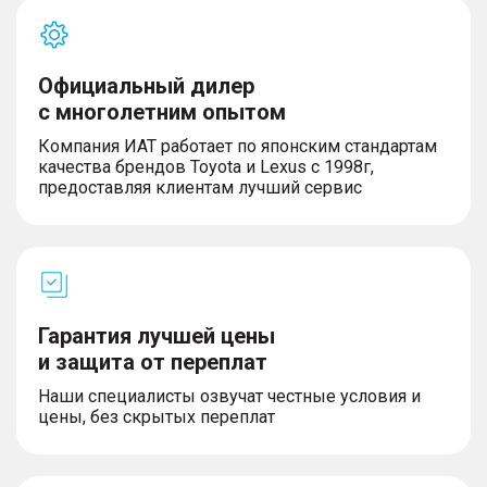
Комфорт
Официальный дилер
– Отделка сидений из искусственной кожи
с многолетним опытом
– Многофункциональное рулевое колесо
– Рулевая колонка с регулировкой в 4-х
Компания ИАТ работает по японским стандартам
направлениях
качества брендов Toyota и Lexus с 1998г,
– Зеркало в солнцезащитном козырьке водителя
предоставляя клиентам лучший сервис
и пассажира
– Подсветка в солнцезащитном козырьке
водителя и пассажира
– Ручки для пассажиров с микролифтом
– Подсветка багажного отделения
– Черный цвет отделки сидений
– Дистанционный запуск двигателя и прогрева
Гарантия лучшей цены
салона
и защита от переплат
– Память настроек зеркал заднего вида
– Система остановки/запуска двигателя
Наши специалисты озвучат честные условия и
Start/Stop
цены, без скрытых переплат
– Акустическое лобовое стекло
– Многослойные передние стекла
– Обогрев передних сидений