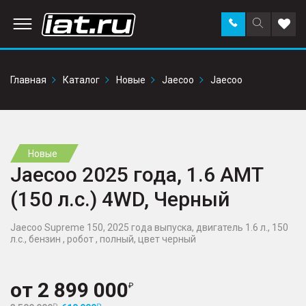
Заказать
Поиск
Доба
звонок
по
в
сайту
избр
Главная
Каталог
Новые
Jaecoo
Jaecoo
Новые
Jaecoo 2025 года, 1.6 AMT
(150 л.с.) 4WD, Черный
Jaecoo Supreme 150, 2025 года выпуска, двигатель 1.6 л., 150
л.с., бензин , робот , полный, цвет черный
от
2 899 000