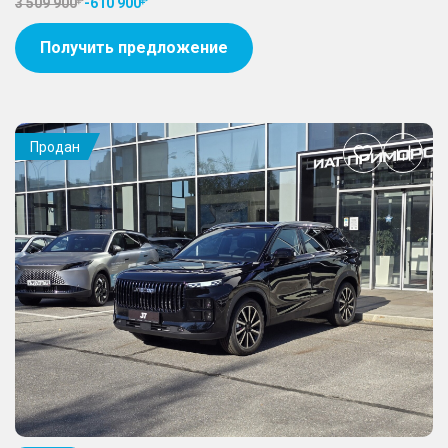
3 509 900
-
610 900
Получить предложение
Продан
Добавить
в
избранное