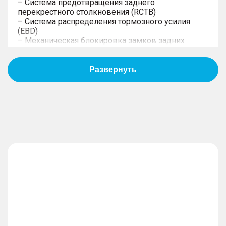
– Система предотвращения заднего
перекрестного столкновения (RCTB)
– Система распределения тормозного усилия
(EBD)
– Механическая блокировка замков задних
дверей от открывания детьми (детский замок)
– Предупреждение при опасности при открытии
дверей (DOW)
– Эра Глонасс
– Задние датчики парковки
– Передние датчики парковки
– Система кругового обзора 540
– Система мониторинга давления и температуры
в шинах (TPMS)
– Система стабилизации курсовой устойчивости
(ESC)
– Антиблокировочная тормозная система (ABS)
– Датчик превышения заданной скорости/
ограничитель скорости
– Уведомление о превышении скорости
– Подушки безопасности водителя и переднего
пассажира
– Шторки безопасности
– Передние ремни безопасности с регулировкой