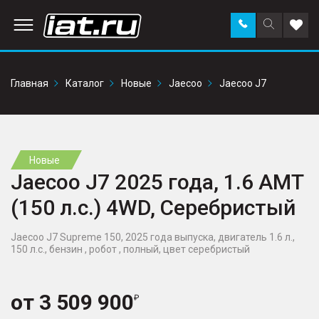
Заказать
Поиск
Доба
звонок
по
в
сайту
избр
Главная
Каталог
Новые
Jaecoo
Jaecoo J7
Новые
Jaecoo J7 2025 года, 1.6 AMT
(150 л.с.) 4WD, Серебристый
Jaecoo J7 Supreme 150, 2025 года выпуска, двигатель 1.6 л.,
150 л.с., бензин , робот , полный, цвет серебристый
от
3 509 900