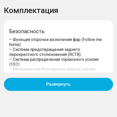
Комплектация
Безопасность
– Функция отсрочки включения фар (Follow me
home)
– Система предотвращения заднего
перекрестного столкновения (RCTB)
– Система распределения тормозного усилия
(EBD)
– Механическая блокировка замков задних
дверей от открывания детьми (детский замок)
– Предупреждение при опасности при открытии
дверей (DOW)
– Эра Глонасс
– Задние датчики парковки
– Передние датчики парковки
– Система кругового обзора 540
– Система мониторинга давления и температуры
в шинах (TPMS)