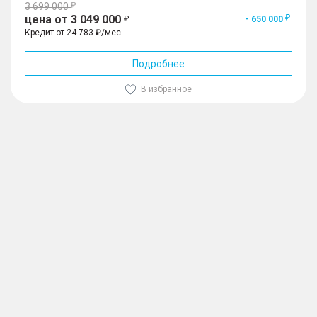
3 699 000
цена от 3 049 000
- 650 000
Кредит от 24 783 ₽/мес.
Подробнее
В избранное
1
/
10