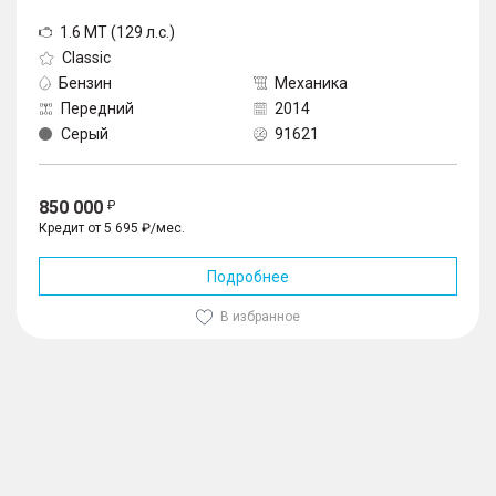
1.6 MT (129 л.с.)
Classic
Бензин
Механика
Передний
2014
Серый
91621
850 000
Кредит от 5 695 ₽/мес.
Подробнее
В избранное
1
/
10