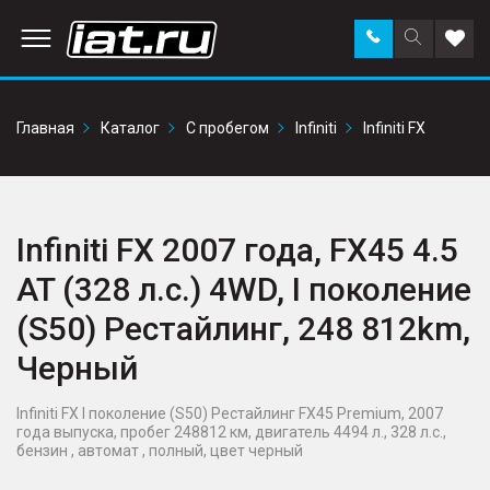
Заказать
Поиск
Доба
звонок
по
в
сайту
избр
Главная
Каталог
С пробегом
Infiniti
Infiniti FX
Infiniti FX 2007 года, FX45 4.5
AT (328 л.с.) 4WD, I поколение
(S50) Рестайлинг, 248 812km,
Черный
Infiniti FX I поколение (S50) Рестайлинг FX45 Premium, 2007
года выпуска, пробег 248812 км, двигатель 4494 л., 328 л.с.,
бензин , автомат , полный, цвет черный