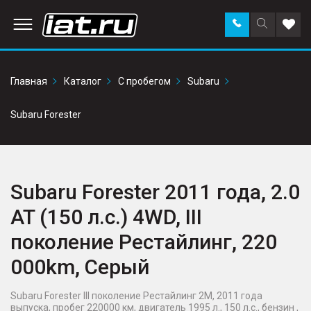
Заказать
Поиск
Доба
звонок
по
в
сайту
избр
Главная
Каталог
С пробегом
Subaru
Subaru Forester
Subaru Forester 2011 года, 2.0
AT (150 л.с.) 4WD, III
поколение Рестайлинг, 220
000km, Серый
Subaru Forester III поколение Рестайлинг 2M, 2011 года
выпуска, пробег 220000 км, двигатель 1995 л., 150 л.с., бензин ,