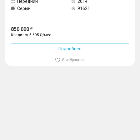
Передний
2014
Серый
91621
850 000
Кредит от 5 695 ₽/мес.
Подробнее
В избранное
1
/
10