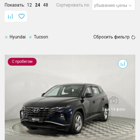
Показать:
12
24
48
Сортировать по:
убыванию цены
Hyundai
Tucson
Сбросить фильтр
Tucson
С пробегом
Еще 19 фото