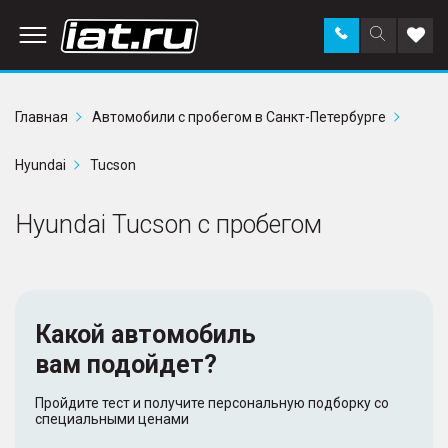
Заказать
Поиск
Доба
звонок
по
в
сайту
избр
Главная
Автомобили с пробегом в Санкт-Петербурге
Hyundai
Tucson
Hyundai Tucson с пробегом
Какой автомобиль
вам подойдет?
Пройдите тест и получите персональную подборку со
специальными ценами