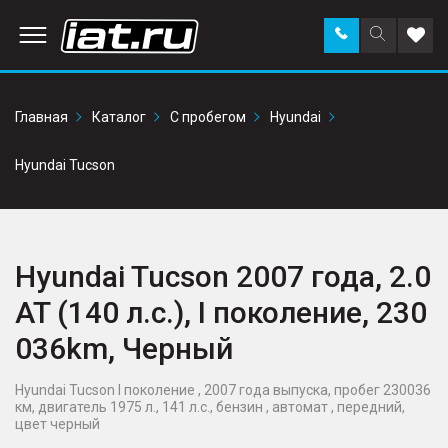
Заказать
Поиск
Доба
звонок
по
в
сайту
избр
Главная
Каталог
С пробегом
Hyundai
Hyundai Tucson
Hyundai Tucson 2007 года, 2.0
AT (140 л.с.), I поколение, 230
036km, Черный
Hyundai Tucson I поколение , 2007 года выпуска, пробег 230036
км, двигатель 1975 л., 141 л.с., бензин , автомат , передний,
цвет черный