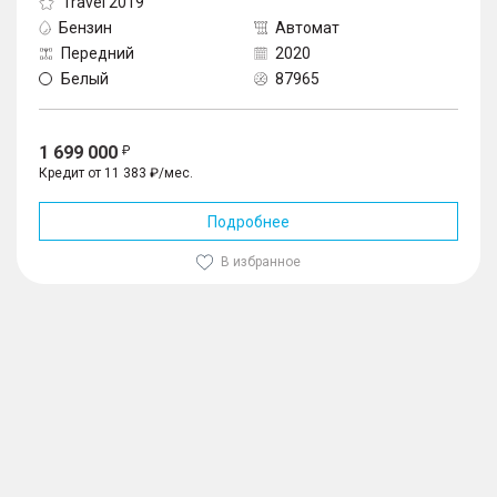
Travel 2019
Бензин
Автомат
Передний
2020
Белый
87965
1 699 000
Кредит от 11 383 ₽/мес.
Подробнее
В избранное
1
/
10