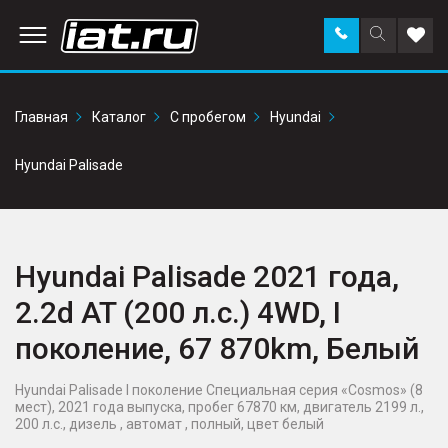
Заказать
Поиск
Доба
звонок
по
в
сайту
избр
Главная
Каталог
С пробегом
Hyundai
Hyundai Palisade
Hyundai Palisade 2021 года,
2.2d AT (200 л.с.) 4WD, I
поколение, 67 870km, Белый
Hyundai Palisade I поколение Специальная серия «Cosmos» (8
мест), 2021 года выпуска, пробег 67870 км, двигатель 2199 л.,
200 л.с., дизель , автомат , полный, цвет белый