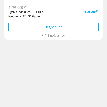
4 799 000
цена от 4 299 000
- 500 000
Кредит от 32 153 ₽/мес.
Подробнее
В избранное
1
/
10