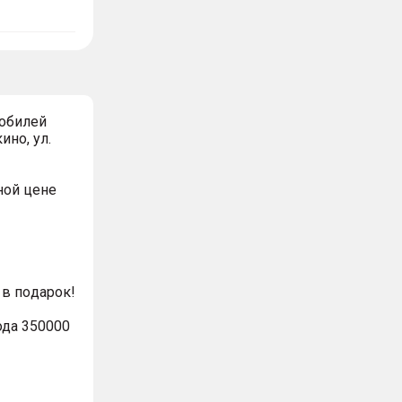
обилей
ино, ул.
ной цeнe
в пoдaрoк!
ода 350000