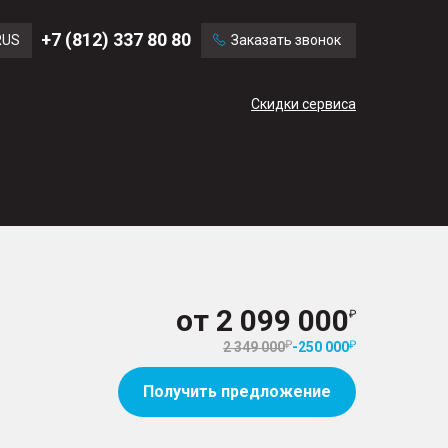
Ford
Land Rover
+7 (812) 337 80 80
RUS
Заказать звонок
Chevrolet
Cadillac
ENG
Скидки сервиса
CN
от
2 099 000
2 349 000
-
250 000
Получить предложение