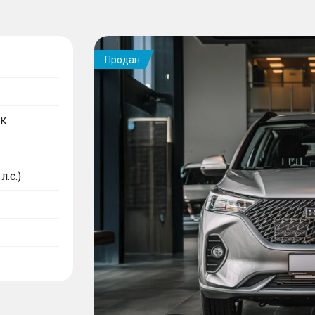
Продан
к
л.с.)