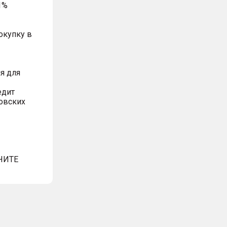
1%
окупку в
я для
едит
овских
ЧИТЕ