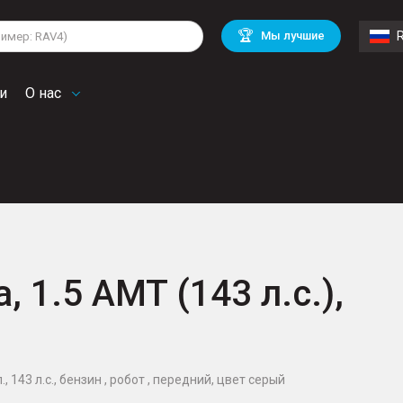
lkswagen
Mitsubishi
BMW
🏆
Мы лучшие
di
Mercedes Benz
Volvo
troen
Mini
и
О нас
, 1.5 AMT (143 л.с.),
, 143 л.с., бензин , робот , передний, цвет серый