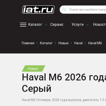
Мотоциклы
Vo
Снегоходы
Поиск
Au
Квадроциклы
Ci
Каталог
Сервис
Услуги
Новост
Онлайн запись на
Главная
Каталог
Новые
Haval
Haval M6
сервис
Новые
Haval M6 2026 года
Серый
Haval M6 Оптимум, 2026 года выпуска, двигатель 1.5 л.