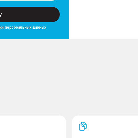
у
тки
персональных данных