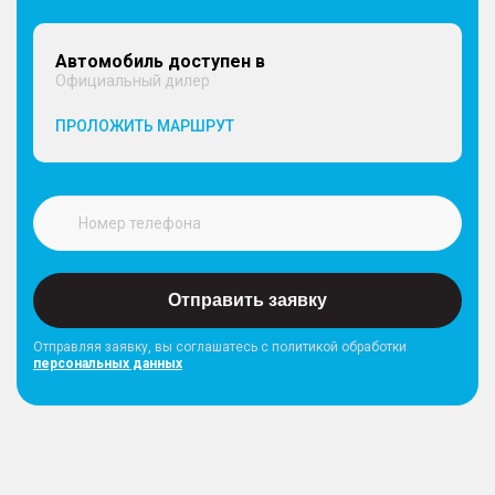
– Окрашенная решетка радиатора
– Укороченная антенна "акулий плавник"
Автомобиль доступен в
Официальный дилер
СИДЕНЬЯ
ПРОЛОЖИТЬ МАРШРУТ
– Подогрев передних сидений
– Механическая регулировка сиденья водителя в
6 направлениях
– Механическая регулировка сиденья пассажира
в 4 направлениях
– Механическая регулировка задних сидений в 2
направлениях
Отправить заявку
Отправляя заявку, вы соглашатесь с политикой обработки
персональных данных
Стиль интерьера
– Тканевая обивка сидений