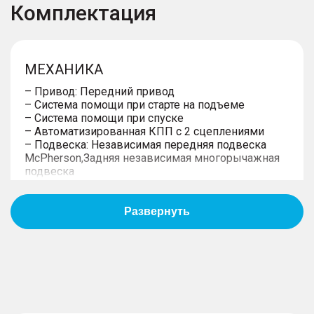
Комплектация
МЕХАНИКА
– Привод: Передний привод
– Система помощи при старте на подъеме
– Система помощи при спуске
– Автоматизированная КПП с 2 сцеплениями
– Подвеска: Независимая передняя подвеска
McPherson,Задняя независимая многорычажная
подвеска
– Кузов: 5 - дверей
КОЛЕСА
– 17" диски
– Дисковые передние и задние тормоза
– Малоразмерное запасное колесо (докатка)
– Система мониторинга давления в шинах TPMS