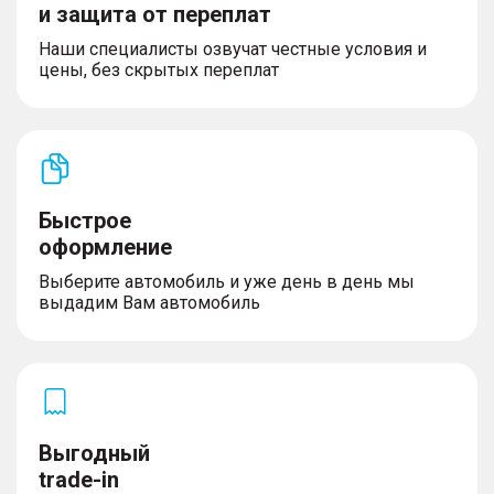
и защита от переплат
функцией антизажима
– Электронный стояночный тормоз EPB с
Наши специалисты озвучат честные условия и
функцией Brake Hold
цены, без скрытых переплат
– Автоматический климат-контроль 1-зонный
– Воздуховоды заднего ряда
– Розетка, 12В для передних пассажиров на
центральном тоннеле
– Гидроусилитель рулевого управления
– Регулировка руля по высоте и вылету
– Задние датчики парковки
Быстрое
– Центральный замок с дистанционным
оформление
управлением
– Бесключевой доступ, кнопка запуска двигателя
Выберите автомобиль и уже день в день мы
– 2 Смарт-ключа
выдадим Вам автомобиль
– Система выбора режима движения (standard,
eco, sport)
Системы активной безопасности
Выгодный
– Системы стабилизации движения:
trade-in
Антиблокировочная система тормозов ABS.