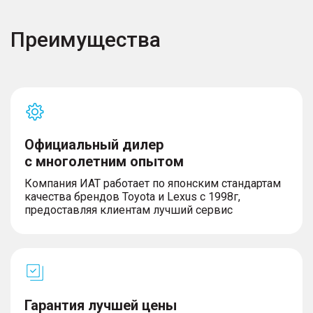
Комфорт
Преимущества
– Макияжное зеркало в солнцезащитном
козырьке пассажира
– Центральный подлокотник, с вещевым
отделением
– 2 передних подстаканника на центральном
тоннеле
– Передний центральный плафон внутреннего
освещения
Официальный дилер
– Потолочные ручки интерьера для посадки
пассажиров
с многолетним опытом
Компания ИАТ работает по японским стандартам
качества брендов Toyota и Lexus с 1998г,
предоставляя клиентам лучший сервис
ОБОРУДОВАНИЕ
– Подогрев и электрорегулировка зеркал
заднего вида
– Электронный джойстик коробки передач
– Электроподогрев заднего стекла
– Электростеклоподъемники 4 дверей с
Гарантия лучшей цены
автодоводчиком со стороны водителя с