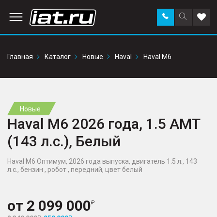
Заказать
Поиск
Доба
звонок
по
в
сайту
избр
Главная
Каталог
Новые
Haval
Haval M6
Новые
Haval M6 2026 года, 1.5 AMT
(143 л.с.), Белый
Haval M6 Оптимум, 2026 года выпуска, двигатель 1.5 л., 143
л.с., бензин , робот , передний, цвет белый
от
2 099 000