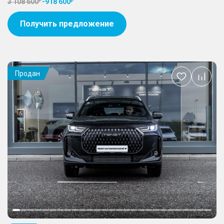
3 108 600
-
918 600
Получить предложение
Продан
Добавить
в
избранное