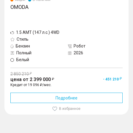
OMODA
1.5 AMT (147 л.с.) 4WD
Стиль
Бензин
Робот
Полный
2026
Белый
2 850 210
цена от 2 399 000
- 451 210
Кредит от 19 096 ₽/мес.
Подробнее
В избранное
1
/
10