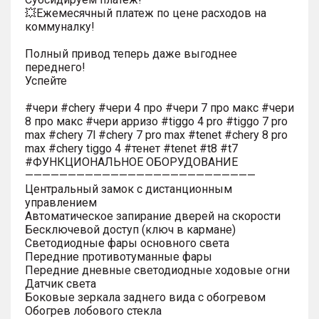
💥Ежемесячный платеж по цене расходов на
коммуналку!
Полный привод теперь даже выгоднее
переднего!
Успейте
#чери #chery #чери 4 про #чери 7 про макс #чери
8 про макс #чери арризо #tiggo 4 pro #tiggo 7 pro
max #chery 7l #chery 7 pro max #tenet #chery 8 pro
max #chery tiggo 4 #тенет #tenet #t8 #t7
#ФУНКЦИОНАЛЬНОЕ ОБОРУДОВАНИЕ
———————————————————————————
Центральный замок с дистанционным
управлением
Автоматическое запирание дверей на скорости
Бесключевой доступ (ключ в кармане)
Светодиодные фары основного света
Передние противотуманные фары
Передние дневные светодиодные ходовые огни
Датчик света
Боковые зеркала заднего вида с обогревом
Обогрев лобового стекла