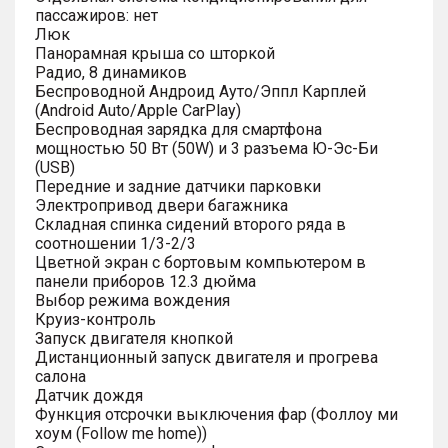
пассажиров: нет
Люк
Панорамная крыша со шторкой
Радио, 8 динамиков
Беспроводной Андроид Ауто/Эппл Карплей
(Android Auto/Apple CarPlay)
Беспроводная зарядка для смартфона
мощностью 50 Вт (50W) и 3 разъема Ю-Эс-Би
(USB)
Передние и задние датчики парковки
Электропривод двери багажника
Складная спинка сидений второго ряда в
соотношении 1/3-2/3
Цветной экран с бортовым компьютером в
панели приборов 12.3 дюйма
Выбор режима вождения
Круиз-контроль
Запуск двигателя кнопкой
Дистанционный запуск двигателя и прогрева
салона
Датчик дождя
Функция отсрочки выключения фар (Фоллоу ми
хоум (Follow me home))