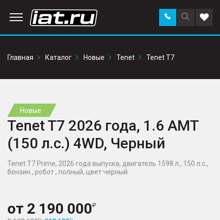
Заказать
Поиск
Доба
звонок
по
в
сайту
избр
Главная
Каталог
Новые
Tenet
Tenet T7
Новые
Tenet T7 2026 года, 1.6 AMT
(150 л.с.) 4WD, Черный
Tenet T7 Prime, 2026 года выпуска, двигатель 1598 л., 150 л.с.,
бензин , робот , полный, цвет черный
от
2 190 000