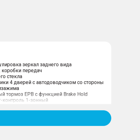
улировка зеркал заднего вида
 коробки передач
го стекла
ики 4 дверей с автодоводчиком со стороны
тизажима
й тормоз EPB с функцией Brake Hold
т-контроль 1-зонный
ряда
дних пассажиров на центральном тоннеле
го управления
ысоте и вылету
ки
дистанционным управлением