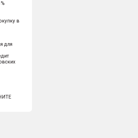
1%
окупку в
я для
едит
овских
ЧИТЕ