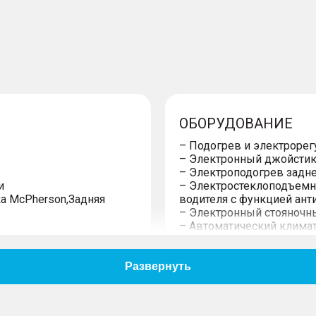
ОБОРУДОВАНИЕ
– Подогрев и электрорег
– Электронный джойстик
– Электроподогрев задне
и
– Электростеклоподъемн
а McPherson,Задняя
водителя с функцией ан
– Электронный стояночны
– Автоматический клима
– Воздуховоды заднего 
– Розетка, 12В для пере
– Гидроусилитель рулево
– Регулировка руля по в
– Задние датчики парков
– Центральный замок с 