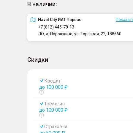
В наличии:
Haval City ИАТ Парнас
Показать
+7 (812) 445-78-13
ЛО, д. Порошкино, ул. Торговая, 22, 188660
Скидки
Кредит
до 100 000 ₽
Показать
тултип
Трейд-ин
до 100 000 ₽
Показать
тултип
Страховка
до 50 000 ₽