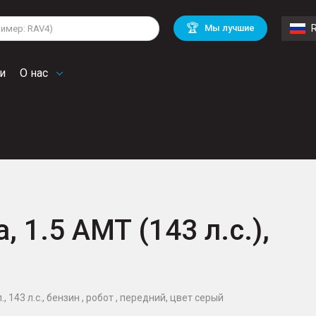
lkswagen
Mitsubishi
BMW
🏆
Мы лучшие
di
Chevrolet
Volvo
troen
Mini
и
О нас
, 1.5 AMT (143 л.с.),
, 143 л.с., бензин , робот , передний, цвет серый