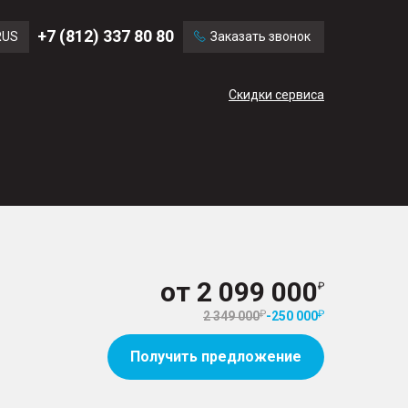
Ford
Land Rover
+7 (812) 337 80 80
RUS
Заказать звонок
Mercedes Benz
Cadillac
ENG
Скидки сервиса
CN
от
2 099 000
2 349 000
-
250 000
Получить предложение