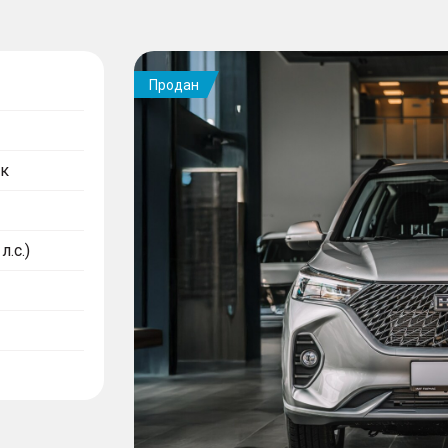
Продан
к
л.с.)