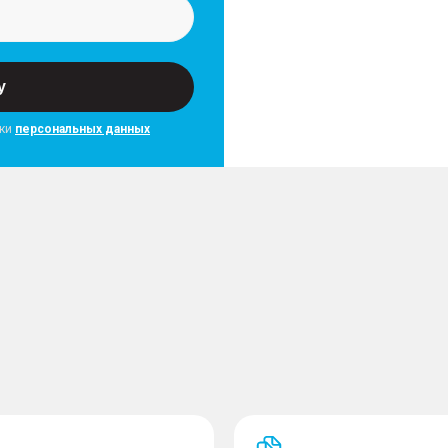
антикоррозийный хром
– Крепления ISOFIX на з
у
Защита и неприкос
тки
персональных данных
– Система поиска автомо
сигнализации
– Блокировка замков зад
еля в 6 направлениях
замок)
жира в 4 направлениях
– Система ГЛОНАСС
й в 2 направлениях
– Аккумулятор увеличен
– Увеличенный объем бач
АУДИО и ЭЛЕКТРО
– Мультимедийная система
– USB входы x1 спереди 
– Сенсорный дисплей, ре
– Дисплей бортового ко