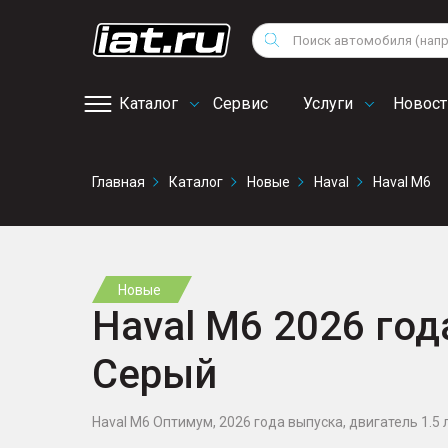
Мотоциклы
Vo
Снегоходы
Поиск
Au
Квадроциклы
Ci
Каталог
Сервис
Услуги
Новост
Онлайн запись на
Главная
Каталог
Новые
Haval
Haval M6
сервис
Новые
Haval M6 2026 года
Серый
Haval M6 Оптимум, 2026 года выпуска, двигатель 1.5 л.