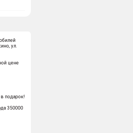
обилей
ино, ул.
ной цeнe
в пoдaрoк!
ода 350000