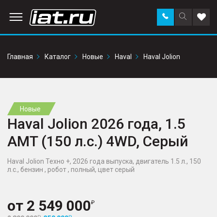
Заказать
Поиск
Доба
звонок
по
в
сайту
избр
Главная
Каталог
Новые
Haval
Haval Jolion
Новые
Haval Jolion 2026 года, 1.5
AMT (150 л.с.) 4WD, Серый
Haval Jolion Техно +, 2026 года выпуска, двигатель 1.5 л., 150
л.с., бензин , робот , полный, цвет серый
от
2 549 000