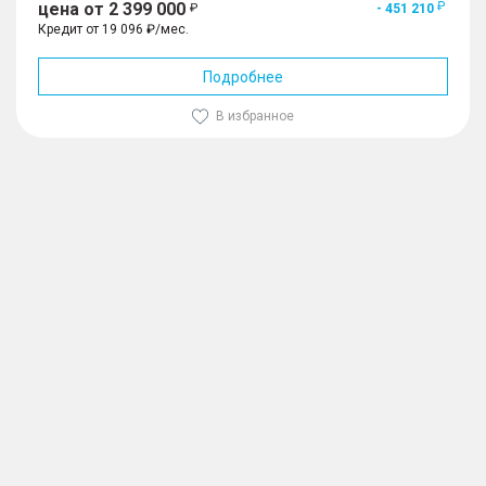
цена от 2 399 000
- 451 210
Кредит от 19 096 ₽/мес.
Подробнее
В избранное
1
/
10