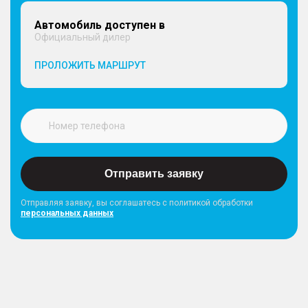
Автомобиль доступен в
Официальный дилер
ИНТЕРЬЕР
ПРОЛОЖИТЬ МАРШРУТ
– Макияжное зеркало в солнцезащитных
козырьках водителя и пассажира
– Центральный подлокотник, с вещевым
отделением
– Задний подлокотник, 2 подстаканника
– 2 передних подстаканника с защитной крышкой
на центральном тоннеле
– Потолочные ручки интерьера для посадки
Отправить заявку
пассажиров
– Тканевая обивка сидений
Отправляя заявку, вы соглашатесь с политикой обработки
персональных данных
ОБОРУДОВАНИЕ
– Электростеклоподъемники 4 дверей с
автодоводчиком со стороны водителя
– Электроусилитель рулевого управления