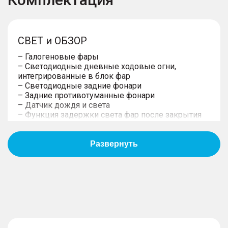
СВЕТ и ОБЗОР
– Галогеновые фары
– Светодиодные дневные ходовые огни,
интегрированные в блок фар
– Светодиодные задние фонари
– Задние противотуманные фонари
– Датчик дождя и света
– Функция задержки света фар после закрытия
центрального замка
МЕХАНИКА
– Независимая передняя подвеска McPherson
– Передний привод
– Задняя полузависимая подвеска, торсионная
балка
– Механическая 6-ст