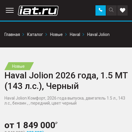
Заказать
Поиск
Доба
звонок
по
в
сайту
избр
Главная
Каталог
Новые
Haval
Haval Jolion
Новые
Haval Jolion 2026 года, 1.5 MT
(143 л.с.), Черный
Haval Jolion Комфорт, 2026 года выпуска, двигатель 1.5 л., 143
л.с., бензин , , передний, цвет черный
от
1 849 000