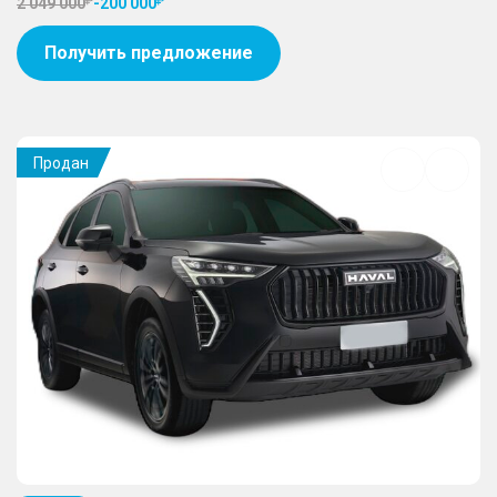
2 049 000
-
200 000
Получить предложение
Продан
Добавить
в
избранное