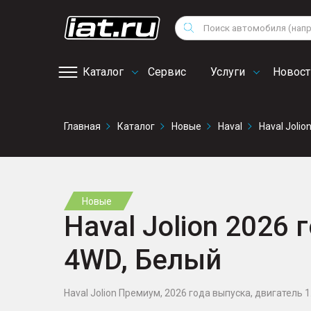
Мотоциклы
Vo
Снегоходы
Поиск
Au
Квадроциклы
Ci
Каталог
Сервис
Услуги
Новост
Онлайн запись на
Главная
Каталог
Новые
Haval
Haval Jolio
сервис
Новые
Haval Jolion 2026 г
4WD, Белый
Haval Jolion Премиум, 2026 года выпуска, двигатель 1.5