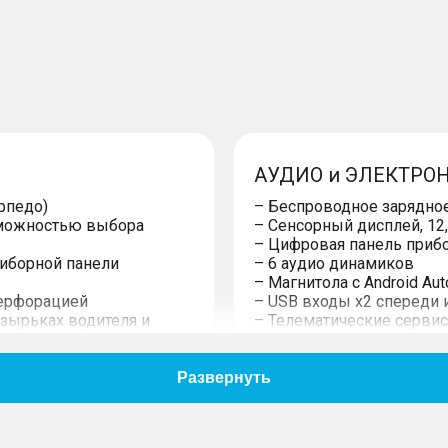
АУДИО и ЭЛЕКТРО
рпедо)
– Беспроводное зарядное
зможностью выбора
– Сенсорный дисплей, 12,
– Цифровая панель прибор
риборной панели
– 6 аудио динамиков
– Магнитола с Android Auto
перфорацией
– USB входы x2 спереди 
зырьках водителя и
– Телематические серви
тделением
ышкой на центральном
МЕХАНИКА
 пассажиров
– Полный привод