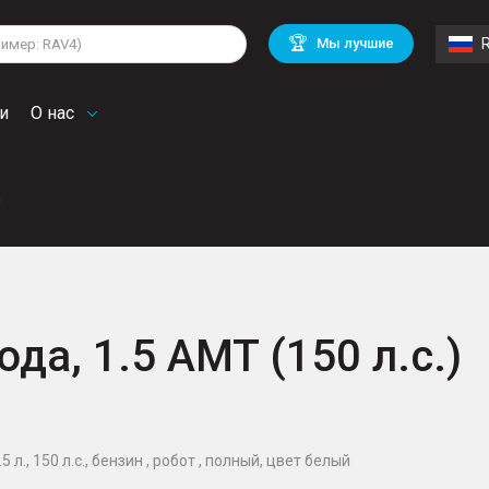
lkswagen
Mitsubishi
BMW
🏆
Мы лучшие
di
Chevrolet
Volvo
troen
Mini
и
О нас
n
ода, 1.5 AMT (150 л.с.)
 л., 150 л.с., бензин , робот , полный, цвет белый