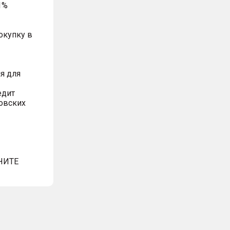
1%
окупку в
я для
едит
овских
ЧИТЕ