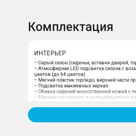
Комплектация
ИНТЕРЬЕР
– Серый салон (сиденья, вставки дверей, то
– Атмосферная LED подсветка салона с во
цветов (до 64 цветов)
– Мягкий пластик торпедо, верхней части п
– Подсветка макияжных зеркал
– Обивка сидений искусственной кожей с 
– Макияжное зеркало в солнцезащитных ко
пассажира
– Центральный подлокотник, с вещевым о
– Задний подлокотник, 2 подстаканника
– 2 передних подстаканника с защитной кр
тоннеле
– Потолочные ручки интерьера для посадки