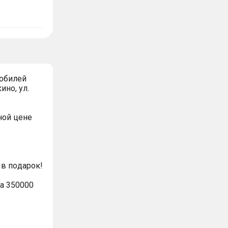
обилей
ино, ул.
ной цeнe
в пoдaрoк!
а 350000