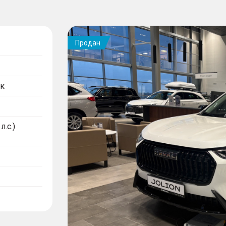
Продан
к
л.с.)