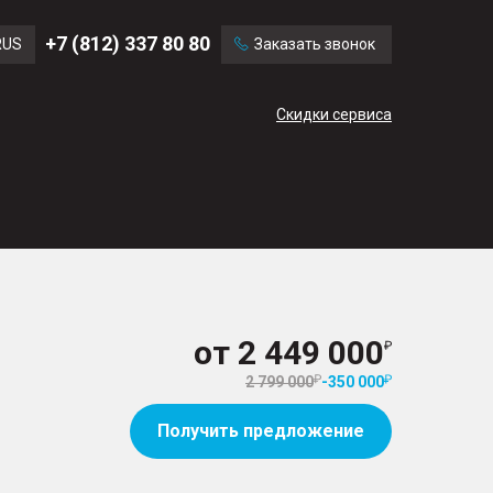
Ford
Land Rover
+7 (812) 337 80 80
RUS
Заказать звонок
Mercedes Benz
Cadillac
ENG
Скидки сервиса
CN
от
2 449 000
2 799 000
-
350 000
Получить предложение