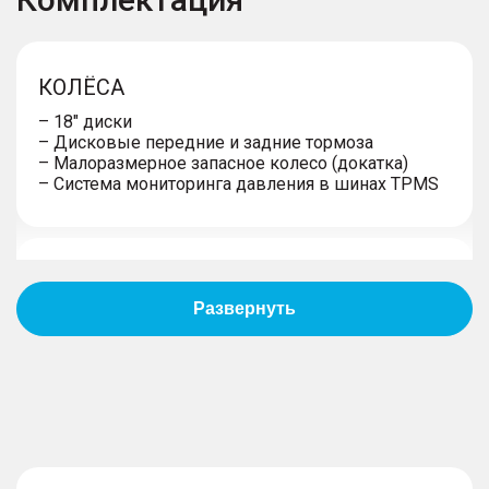
КОЛЁСА
– 18" диски
– Дисковые передние и задние тормоза
– Малоразмерное запасное колесо (докатка)
– Система мониторинга давления в шинах TPMS
ЭКСТЕРЬЕР
– Тонированные стекла (задние)
– Окраска кузова металлик
– Внедорожный пакет: окрашенные в черный
цвет решетка радиатора, колпаки зеркал заднего
вида; пластиковые накладки бампера,
расширители колесных арок, юбка, спойлер
– Окрашенные в цвет кузова ручки дверей
– Укороченная антенна «акулий плавник»
– Хромированная окантовка окон дверей,