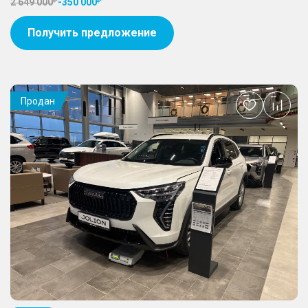
2 649 000
-
350 000
Получить предложение
Продан
Добавить
в
избранное