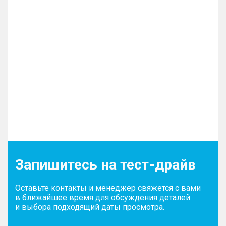
антикоррозийный хром
СИДЕНЬЯ
– Вентиляция сиденья водителя
– Электрическая регулировка сиденья водителя
в 6 направлениях
– Подогрев задних сидений
– Подогрев передних сидений
– Электрическая регулировка сиденья пассажира
в 4 направлениях
Запишитесь на тест-драйв
ИНТЕРЬЕР
Оставьте контакты и менеджер свяжется с вами
– Атмосферная LED подсветка салона с
в ближайшее время для обсуждения деталей
возможностью выбора цветов (до 64 цветов)
и выбора подходящий даты просмотра.
– Мягкий пластик торпедо, верхней части
приборной панели