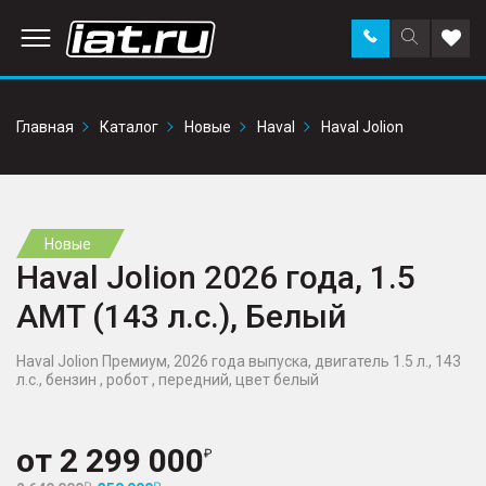
Заказать
Поиск
Доба
звонок
по
в
сайту
избр
Главная
Каталог
Новые
Haval
Haval Jolion
Новые
Haval Jolion 2026 года, 1.5
AMT (143 л.с.), Белый
Haval Jolion Премиум, 2026 года выпуска, двигатель 1.5 л., 143
л.с., бензин , робот , передний, цвет белый
от
2 299 000