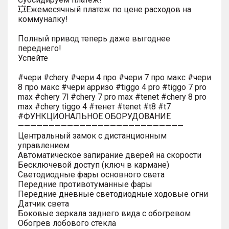
💥Ежемесячный платеж по цене расходов на
коммуналку!
Полный привод теперь даже выгоднее
переднего!
Успейте
#чери #chery #чери 4 про #чери 7 про макс #чери
8 про макс #чери арризо #tiggo 4 pro #tiggo 7 pro
max #chery 7l #chery 7 pro max #tenet #chery 8 pro
max #chery tiggo 4 #тенет #tenet #t8 #t7
#ФУНКЦИОНАЛЬНОЕ ОБОРУДОВАНИЕ
———————————————————————————
Центральный замок с дистанционным
управлением
Автоматическое запирание дверей на скорости
Бесключевой доступ (ключ в кармане)
Светодиодные фары основного света
Передние противотуманные фары
Передние дневные светодиодные ходовые огни
Датчик света
Боковые зеркала заднего вида с обогревом
Обогрев лобового стекла