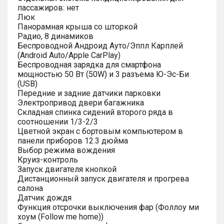
пассажиров: нет
Люк
Панорамная крыша со шторкой
Радио, 8 динамиков
Беспроводной Андроид Ауто/Эппл Карплей
(Android Auto/Apple CarPlay)
Беспроводная зарядка для смартфона
мощностью 50 Вт (50W) и 3 разъема Ю-Эс-Би
(USB)
Передние и задние датчики парковки
Электропривод двери багажника
Складная спинка сидений второго ряда в
соотношении 1/3-2/3
Цветной экран с бортовым компьютером в
панели приборов 12.3 дюйма
Выбор режима вождения
Круиз-контроль
Запуск двигателя кнопкой
Дистанционный запуск двигателя и прогрева
салона
Датчик дождя
Функция отсрочки выключения фар (Фоллоу ми
хоум (Follow me home))