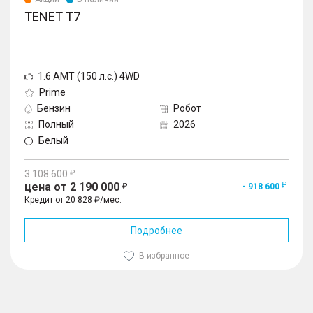
TENET T7
1.6 AMT (150 л.с.) 4WD
Prime
Бензин
Робот
Полный
2026
Белый
3 108 600
цена от 2 190 000
- 918 600
Кредит от 20 828 ₽/мес.
Подробнее
В избранное
1
/
10