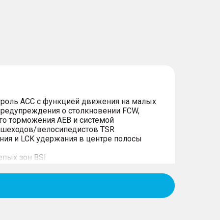
троль ACC с функцией движения на малых
 предупреждения о столкновении FCW,
го торможения AEB и системой
ешеходов/велосипедистов TSR
ения и LCK удержания в центре полосы
епых зон BSI
движения в поперечном направлении/в
ункцией предупреждения столкновения
 движения: Антиблокировочная система
ая система контроля курсовой устойчивости
а распределения тормозных усилий EBD с