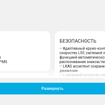
БЕЗОПАСНОСТЬ
– Адаптивный круиз-кон
скоростях LSF, системой
)
функцией автоматическо
TPMS
распознавания знаков/п
– LKAS ассистент сохран
движения
– с системой контроля сл
– Система мониторинга 
«слепых» зонах DOW с ф
сзади RCW
– Системы стабилизации
тормозов ABS. Электронн
ESP. Электронная систем
ый цвет решетка