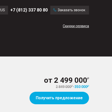
Ford
Land Rover
+7 (812) 337 80 80
RUS
Заказать звонок
Mercedes Benz
Cadillac
ENG
Скидки сервиса
CN
от
2 499 000
2 849 000
-
350 000
Получить предложение