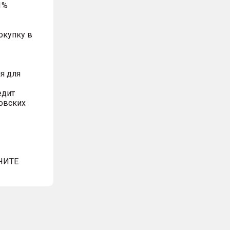
1%
окупку в
я для
едит
овских
ЧИТЕ