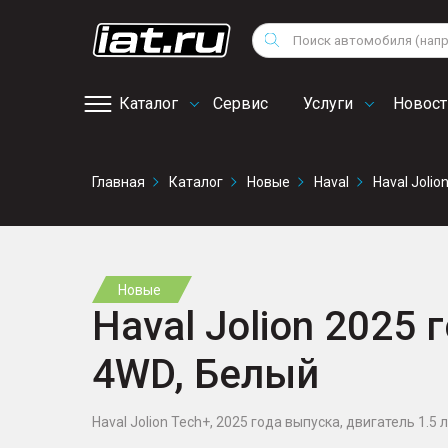
Мотоциклы
Vo
Снегоходы
Поиск
Au
Квадроциклы
Ci
Каталог
Сервис
Услуги
Новост
Онлайн запись на
Главная
Каталог
Новые
Haval
Haval Jolio
сервис
Новые
Haval Jolion 2025 г
4WD, Белый
Haval Jolion Tech+, 2025 года выпуска, двигатель 1.5 л.