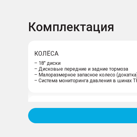
Комплектация
КОЛЁСА
– 18" диски
– Дисковые передние и задние тормоза
– Малоразмерное запасное колесо (докатка
– Система мониторинга давления в шинах 
ЭКСТЕРЬЕР
– Панорамная стеклянная крыша с люком
– Тонированные стекла (задние)
– Окраска кузова металлик
– Внедорожный пакет: окрашенные в черн