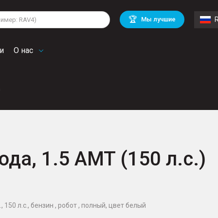
lkswagen
Mitsubishi
BMW
🏆
Мы лучшие
di
Chevrolet
Volvo
troen
Mini
и
О нас
n
ода, 1.5 AMT (150 л.с.)
, 150 л.с., бензин , робот , полный, цвет белый