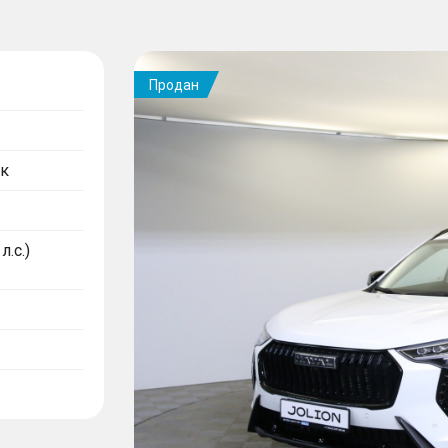
Продан
к
л.с.)