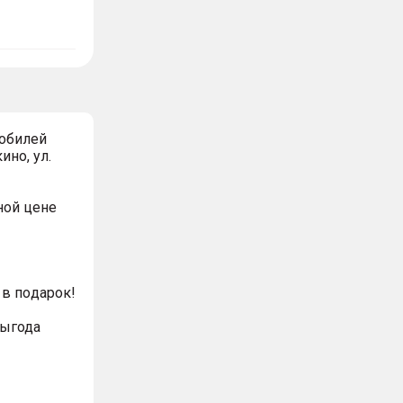
обилей
ино, ул.
ной цeнe
в пoдaрoк!
выгода