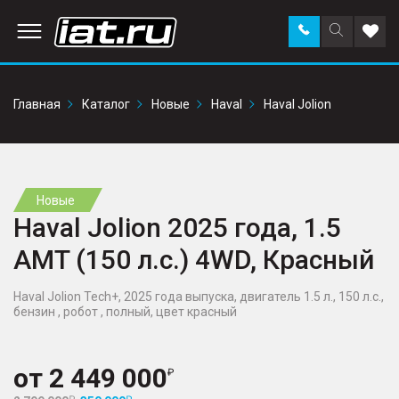
Заказать
Поиск
Доба
звонок
по
в
сайту
избр
Главная
Каталог
Новые
Haval
Haval Jolion
Новые
Haval Jolion 2025 года, 1.5
AMT (150 л.с.) 4WD, Красный
Haval Jolion Tech+, 2025 года выпуска, двигатель 1.5 л., 150 л.с.,
бензин , робот , полный, цвет красный
от
2 449 000