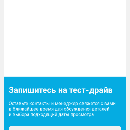
антикоррозийный хром
СИДЕНЬЯ
– Вентиляция сиденья водителя
– Электрическая регулировка сиденья водителя
в 6 направлениях
– Электрическая регулировка сиденья пассажира
в 4 направлениях
– Подогрев задних сидений
– Подогрев передних сидений
Запишитесь на тест-драйв
ИНТЕРЬЕР
Оставьте контакты и менеджер свяжется с вами
в ближайшее время для обсуждения деталей
– Атмосферная LED подсветка салона с
и выбора подходящий даты просмотра.
возможностью выбора цветов (до 64 цветов)
– Мягкий пластик торпедо, верхней части
приборной панели