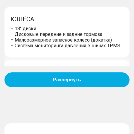
КОЛЁСА
– 18" диски
– Дисковые передние и задние тормоза
– Малоразмерное запасное колесо (докатка)
– Система мониторинга давления в шинах TPMS
ЭКСТЕРЬЕР
– Панорамная стеклянная крыша с люком
– Тонированные стекла (задние)
– Окраска кузова металлик
– Внедорожный пакет: окрашенные в черный
цвет решетка радиатора, колпаки зеркал заднего
вида; пластиковые накладки бампера,
расширители колесных арок, юбка, спойлер
– Окрашенные в цвет кузова ручки дверей
– Укороченная антенна «акулий плавник»
– Хромированная окантовка окон дверей,