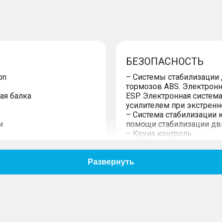
БЕЗОПАСНОСТЬ
on
– Системы стабилизации
тормозов ABS. Электронн
ая балка
ESP. Электронная систем
усилителем при экстрен
– Система стабилизации 
и
помощи стабилизации дв
– Круиз контроль
– Автоматическое включ
торможении
– Фронтальные подушки 
– Крепления ISOFIX на з
– Система поиска автомо
сигнала
)
– Разъем USB в зеркале,
TPMS
– Блокировка замков зад
замок)