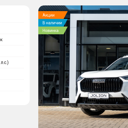
Акции
В наличии
Новинка
к
л.с.)