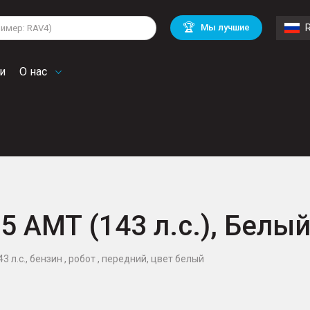
lkswagen
Mitsubishi
BMW
🏆
Мы лучшие
di
Chevrolet
Mercedes Benz
troen
Mini
и
О нас
.5 AMT (143 л.с.), Белы
3 л.с., бензин , робот , передний, цвет белый