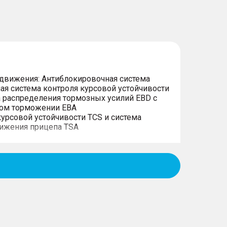
 движения: Антиблокировочная система
ая система контроля курсовой устойчивости
а распределения тормозных усилий EBD с
ном торможении EBA
курсовой устойчивости TCS и система
ижения прицепа TSA
ение аварийного света при экстренном
безопасности
адних сиденьях
биля, дистанционная активация звукового
 для подключения видеорегистратора
них дверей от открывания изнутри (детский