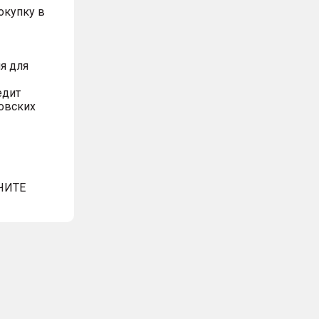
окупку в
я для
едит
овских
ЧИТЕ