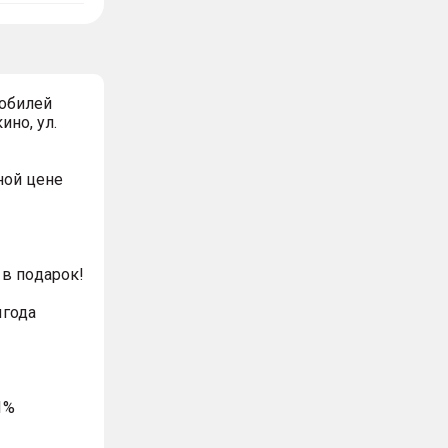
обилей
ино, ул.
ной цeнe
в пoдaрoк!
ыгода
1%