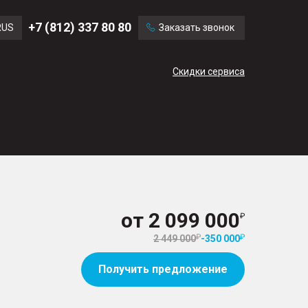
Ford
Land Rover
+7 (812) 337 80 80
RUS
Заказать звонок
Volvo
Cadillac
ENG
Скидки сервиса
CN
й
от
2 099 000
2 449 000
-
350 000
Получить предложение