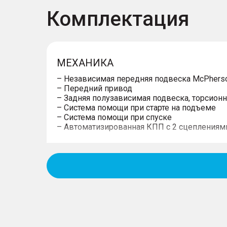
Комплектация
МЕХАНИКА
– Независимая передняя подвеска McPhers
– Передний привод
– Задняя полузависимая подвеска, торсионн
– Система помощи при старте на подъеме
– Система помощи при спуске
– Автоматизированная КПП с 2 сцеплениям
КОЛЁСА
– Дисковые передние и задние тормоза
– Малоразмерное запасное колесо (докатка
– Система мониторинга давления в шинах 
– 17" диски