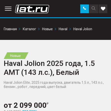
Заказать
Поиск
Доба
звонок
по
в
сайту
избр
Главная
Каталог
Новые
Haval
Haval Jolion
Новые
Haval Jolion 2025 года, 1.5
AMT (143 л.с.), Белый
Haval Jolion Elite, 2025 года выпуска, двигатель 1.5 л., 143 л.с.,
бензин , робот , передний, цвет белый
от
2 099 000