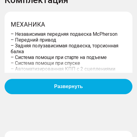
МЕХАНИКА
– Независимая передняя подвеска McPherson
– Передний привод
– Задняя полузависимая подвеска, торсионная
балка
– Система помощи при старте на подъеме
– Система помощи при спуске
– Автоматизированная КПП с 2 сцеплениями
КОЛЁСА
– Дисковые передние и задние тормоза
– Малоразмерное запасное колесо (докатка)
– Система мониторинга давления в шинах TPMS
– 17" диски