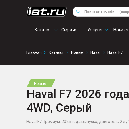
Мотоциклы
Vo
Снегоходы
Поиск
Au
Квадроциклы
Ci
Каталог
Сервис
Услуги
Новост
Онлайн запись на
Главная
Каталог
Новые
Haval
Haval F7
сервис
Новые
Haval F7 2026 года
4WD, Серый
Haval F7 Премиум, 2026 года выпуска, двигатель 2 л., 1