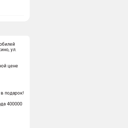
обилей
ино, ул.
ной цeнe
в пoдaрoк!
ода 400000