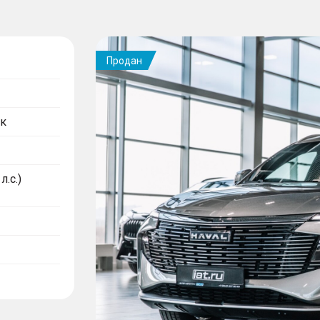
Продан
к
л.с.)