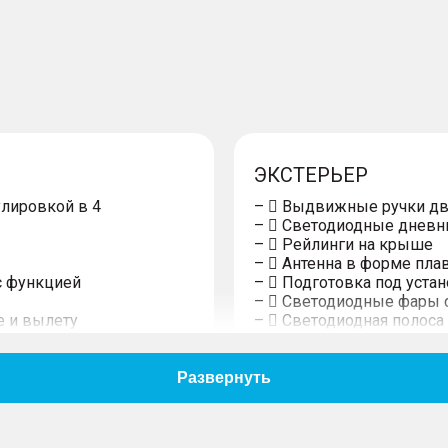
ЭКСТЕРЬЕР
улировкой в 4
–  Выдвижные ручки д
–  Светодиодные дневн
–  Рейлинги на крыше
–  Антенна в форме пла
с функцией
–  Подготовка под уста
–  Светодиодные фары 
е и вылету
–  Светодиодная полос
двигателя кнопкой
–  Светодиодные задни
адних дверей с
поворота
– Тонированные задние
сунок омывателя