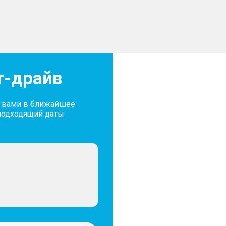
оотношении 60:40
ИНТЕРЬЕР
–  Черная отделка потол
–  Мультифункционально
 жидкости
обогревом
 Eco, Sport, Snow, Sand,
–  Макияжные зеркала 
–  Разъем 12v спереди
т-драйв
–  Разъем 12v в багажн
–  Шторка в багажнике
й в 6 направлениях и
–  Атмосферная LED-по
цветов (64 цвета)
с вами в ближайшее
–  Обивка сидений эко
подходящий даты
и электроскладыванием
м затемнением
МУЛЬТИМЕДИА
–  Телематические сер
–  Интегрированные се
–  Голосовое управлен
–  Беспроводной Android 
стойчивости (TCS),
–  Интерфейс Bluetooth
биля (RMI), система
–  Разъемы USB (1 спере