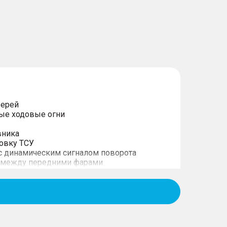
верей
ые ходовые огни
вника
новку ТСУ
с динамическим сигналом поворота
а между передними фарами
е фонари с динамическим сигналом
 стекла