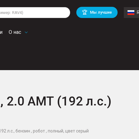
lkswagen
Mitsubishi
BMW
🏆
Мы лучшие
di
Chevrolet
Mercedes Benz
troen
Mini
и
О нас
, 2.0 AMT (192 л.с.)
92 л.с., бензин , робот , полный, цвет серый