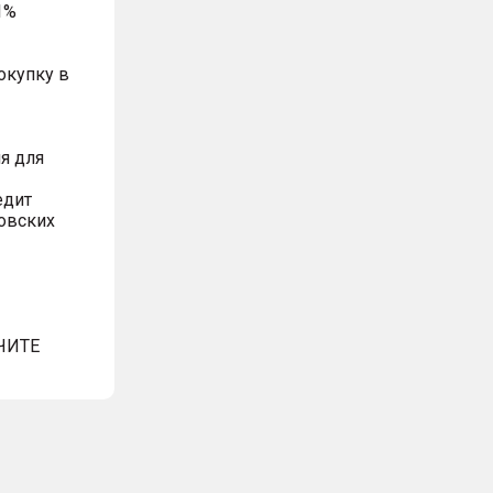
1%
окупку в
я для
едит
овских
ЧИТЕ