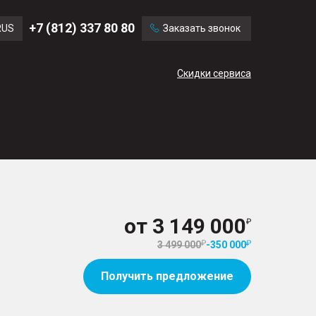
Ford
Land Rover
+7 (812) 337 80 80
RUS
Заказать звонок
Volvo
Cadillac
ENG
Скидки сервиса
CN
от
3 149 000
3 499 000
-
350 000
Получить предложение