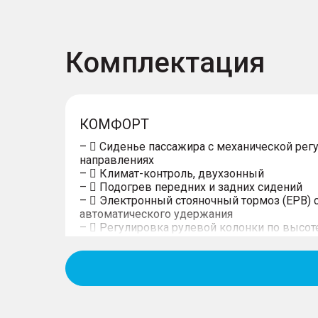
Комплектация
КОМФОРТ
–  Сиденье пассажира с механической рег
направлениях
–  Климат-контроль, двухзонный
–  Подогрев передних и задних сидений
–  Электронный стояночный тормоз (EPB) 
автоматического удержания
–  Регулировка рулевой колонки по высот
–  Система бесключевого доступа, запуск 
–  Электростеклоподъемники передних и з
функцией защиты от защемления
– и с доводчиком всех 4 окон
–  Электрообогрев лобового стекла и фор
–  Центральный подлокотник