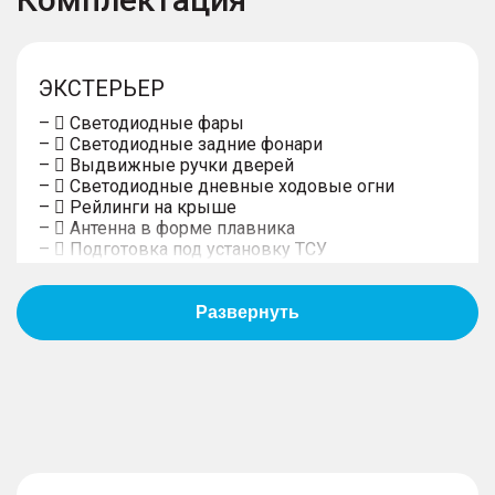
ЭКСТЕРЬЕР
–  Светодиодные фары
–  Светодиодные задние фонари
–  Выдвижные ручки дверей
–  Светодиодные дневные ходовые огни
–  Рейлинги на крыше
–  Антенна в форме плавника
–  Подготовка под установку ТСУ
ИНТЕРЬЕР
–  Обивка сидений тканью
–  Черная отделка потолка
–  Мультифункциональное рулевое колесо с
отделкой экокожей, с обогревом
–  Макияжные зеркала в солнцезащитных
козырьках с подсветкой