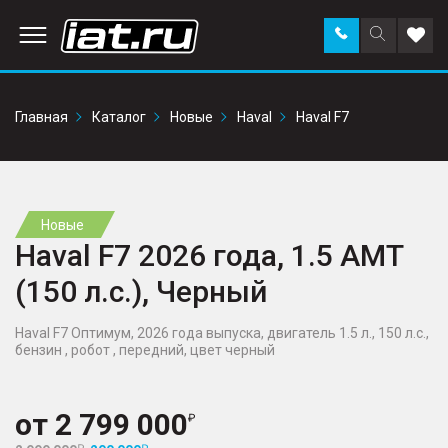
Заказать
Поиск
Доба
звонок
по
в
сайту
избр
Главная
Каталог
Новые
Haval
Haval F7
Новые
Haval F7 2026 года, 1.5 AMT
(150 л.с.), Черный
Haval F7 Оптимум, 2026 года выпуска, двигатель 1.5 л., 150 л.с.,
бензин , робот , передний, цвет черный
от
2 799 000