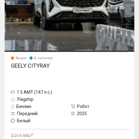
Еще 17 фото
Акции
В наличии
GEELY CITYRAY
1.5 AMT (147 л.с.)
Flagship
Бензин
Робот
Передний
2025
Белый
3 214 990