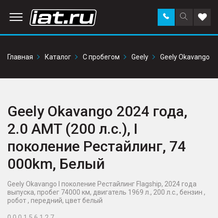
Заказать
Поиск
Доба
звонок
по
в
сайту
избр
Главная
Каталог
С пробегом
Geely
Geely Okavango
Geely Okavango 2024 года,
2.0 AMT (200 л.с.), I
поколение Рестайлинг, 74
000km, Белый
Geely Okavango I поколение Рестайлинг Flagship, 2024 года
выпуска, пробег 74000 км, двигатель 1969 л., 200 л.с., бензин ,
робот , передний, цвет белый
0 0 0 1 5 6 1 2 7