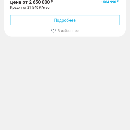
цена от 2 650 000
- 564 990
Кредит от 21 540 ₽/мес.
Подробнее
В избранное
1
/
10