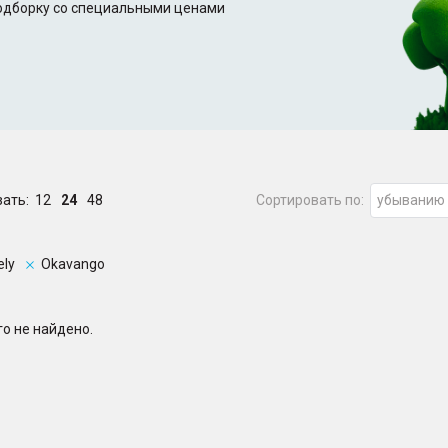
подборку со специальными ценами
зать:
12
24
48
Сортировать по:
убыванию
ely
Okavango
о не найдено.