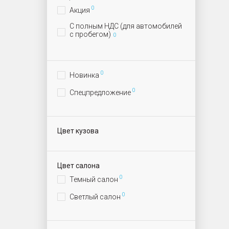
0
Акция
С полным НДС (для автомобилей
с пробегом)
0
0
Новинка
0
Спецпредложение
Цвет кузова
Цвет салона
0
Темный салон
0
Светлый салон