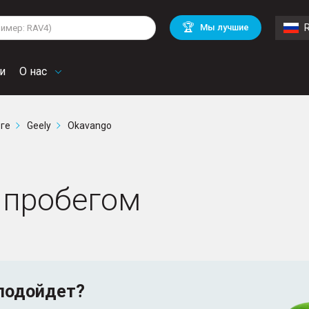
lkswagen
Mitsubishi
BMW
🏆
Мы лучшие
di
Chevrolet
Volvo
troen
Mini
и
О нас
рге
Geely
Okavango
с пробегом
подойдет?