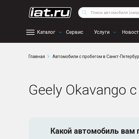
Мотоциклы
Vo
Снегоходы
Поиск
Au
Квадроциклы
Ci
Каталог
Сервис
Услуги
Новост
Онлайн запись на
Главная
Автомобили с пробегом в Санкт-Петербу
сервис
Geely Okavango 
Какой автомобиль
вам 