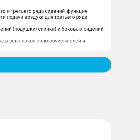
го и третьего ряда сидений, функция
ти подачи воздуха для третьего ряда
дений (подушки+спинки) и боковых сидений
а в зоне покоя стеклоочистителей и
нель диагональю 10,25"
артфона на платформе IOS
 12 В в передней части центральной консоли
; 2 на втором ряду)
и (3)
овки (2)
корости
агажника с функцией бесконтактного
авления в шинах (TPMS)
ения водительского сиденья
а с сенсорным экраном диагональю 12,3" с