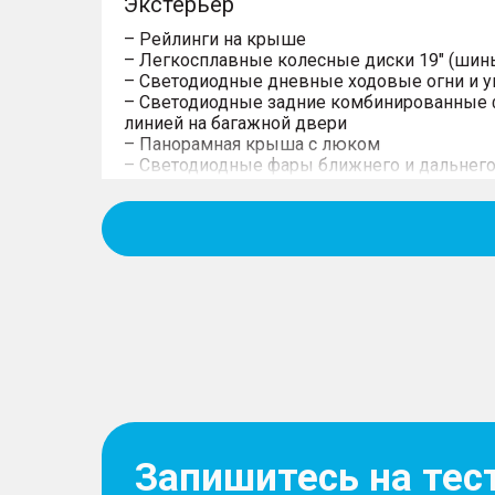
Экстерьер
– Рейлинги на крыше
– Легкосплавные колесные диски 19" (шин
– Светодиодные дневные ходовые огни и у
– Светодиодные задние комбинированные 
линией на багажной двери
– Панорамная крыша с люком
– Светодиодные фары ближнего и дальнего
– Компактное запасное колесо
Интерьер
– Отделка сидений чёрной экокожей с пер
– 3 раздельных сиденья на втором ряду с
складывания
– 2 раздельных сиденья на третьем ряду с
складывания
– Высококачественная отделка дверных па
– Отделка потолка тканью чёрного цвета
Запишитесь на тес
– Багажное отделение с органайзером под 
– Светодиодные лампы для чтения для перво