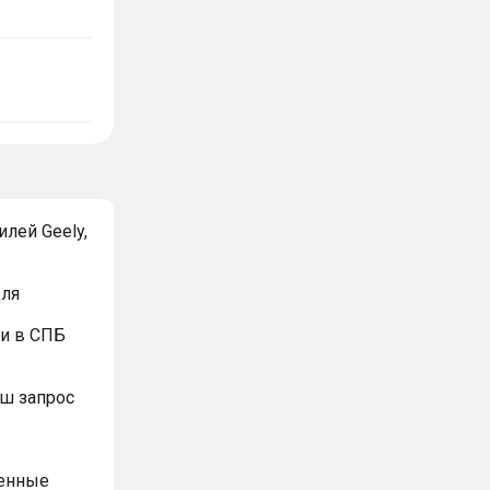
лей Geely,
для
и в СПБ
ш запрос
ренные