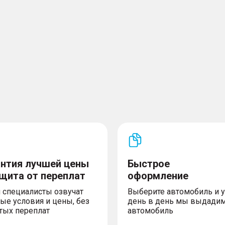
рможении (ESS)
йзер
ISOFIX на втором ряду
х боковых дверей
х служб ЭРА-ГЛОНАСС
S) с функцией
лий (EBD)
антия лучшей цены
Быстрое
ащита от переплат
оформление
 специалисты озвучат
Выберите автомобиль и 
ые условия и цены, без
день в день мы выдади
тых переплат
автомобиль