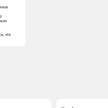
олное
о
льно
ь, что