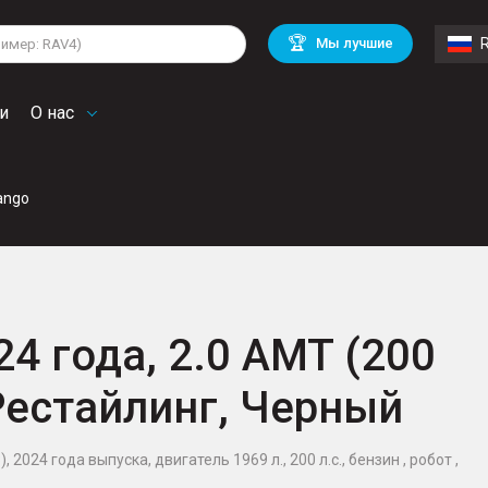
lkswagen
Mitsubishi
BMW
🏆
Мы лучшие
di
Chevrolet
Mercedes Benz
troen
Mini
и
О нас
ango
24 года, 2.0 AMT (200
 Рестайлинг, Черный
 2024 года выпуска, двигатель 1969 л., 200 л.с., бензин , робот ,