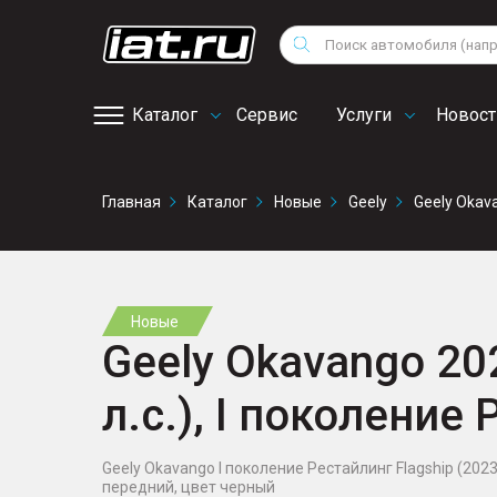
Мотоциклы
Vo
Снегоходы
Поиск
Au
Квадроциклы
Ci
Каталог
Сервис
Услуги
Новост
Онлайн запись на
Главная
Каталог
Новые
Geely
Geely Okav
сервис
Новые
Geely Okavango 20
л.с.), I поколение
Geely Okavango I поколение Рестайлинг Flagship (2023),
передний, цвет черный