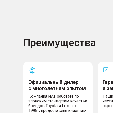
– Система сигнализации при экстренном то
– Противоугонная сигнализация, иммобила
– Крепления для детских кресел стандарта 
сидений
– Механизм блокировки открывания задни
изнутри «Детский замок»
– Система вызова экстренных оперативны
– Антиблокировочная система тормозов (AB
Преимущества
электронного распределения тормозных уси
Официальный дилер
Гар
с многолетним опытом
и з
Компания ИАТ работает по
Наши
японским стандартам качества
честн
брендов Toyota и Lexus с
скры
1998г, предоставляя клиентам