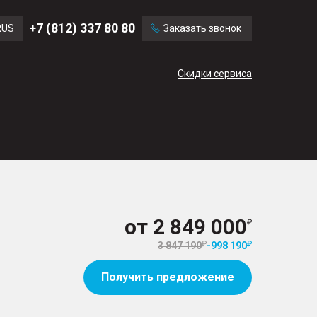
Ford
Land Rover
+7 (812) 337 80 80
RUS
Заказать звонок
Volvo
Cadillac
ENG
Скидки сервиса
CN
от
2 849 000
3 847 190
-
998 190
Получить предложение