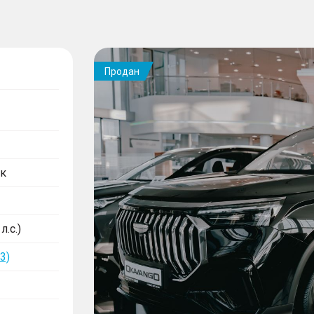
Продан
к
л.с.)
3)