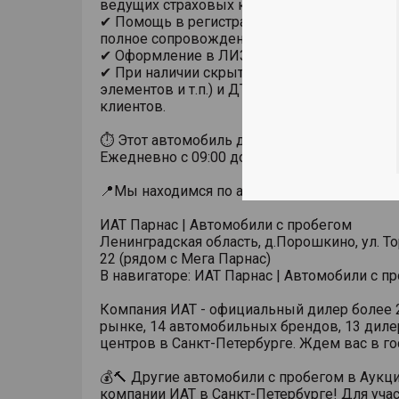
ведущих страховых компаний;
✔ Помощь в регистрации автомобиля в ГИ
полное сопровождение сделки;
✔ Оформление в ЛИЗИНГ;
✔ При наличии скрытых дефектов (окрасы
элементов и т.п.) и ДТП обязательно инфо
клиентов.
⏱ Этот автомобиль доступен к просмотру 
Ежедневно с 09:00 до 21:00
📍Мы находимся по адресу📍
ИАТ Парнас | Автомобили с пробегом
Ленинградская область, д.Порошкино, ул. Тор
22 (рядом с Мега Парнас)
В навигаторе: ИАТ Парнас | Автомобили с п
Компания ИАТ - официальный дилер более 2
рынке, 14 автомобильных брендов, 13 диле
центров в Санкт-Петербурге. Ждем вас в го
💰🔨 Другие автомобили с пробегом в Аукц
компании ИАТ в Санкт-Петербурге! Для учас