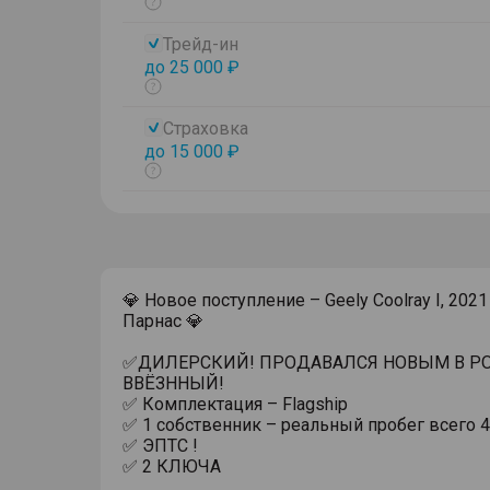
Показать
тултип
Трейд-ин
до 25 000 ₽
Показать
тултип
Страховка
до 15 000 ₽
Показать
тултип
💎 Новое поступление – Geely Coolray I, 202
Парнас 💎
✅ДИЛЕРСКИЙ! ПРОДАВАЛСЯ НОВЫМ В РО
ВВЁЗННЫЙ!
✅ Комплектация – Flagship
✅ 1 собственник – реальный пробег всего 4
✅ ЭПТС !
✅ 2 КЛЮЧА