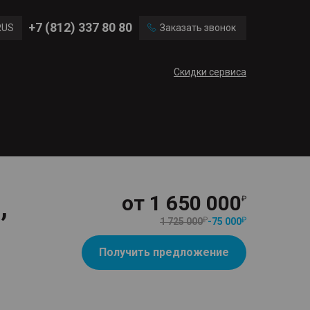
Ford
Land Rover
+7 (812) 337 80 80
RUS
Заказать звонок
Mercedes Benz
Cadillac
ENG
Скидки сервиса
CN
,
от
1 650 000
1 725 000
-
75 000
Получить предложение