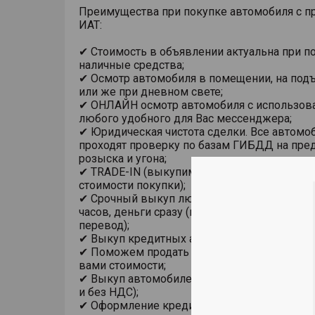
Преимущества при покупке автомобиля с п
ИАТ:
✔ Стоимость в объявлении актуальна при п
наличные средства;
✔ Осмотр автомобиля в помещении, на под
или же при дневном свете;
✔ ОНЛАЙН осмотр автомобиля с использов
любого удобного для Вас мессенджера;
✔ Юридическая чистота сделки. Все автомо
проходят проверку по базам ГИБДД на пре
розыска и угона;
✔ TRADE-IN (выкупим ваш автомобиль в за
стоимости покупки);
✔ Срочный выкуп любого автомобиля в теч
часов, деньги сразу (на карту, наличными из
перевод);
✔ Выкуп кредитных автомобилей;
✔ Поможем продать автомобиль по устано
вами стоимости;
✔ Выкуп автомобилей у юридических лиц (в
и без НДС);
✔ Оформление кредита, страховки ОСАГО и