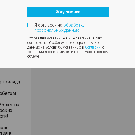
Кнопка
БДД,
закрытия
Жду звонка
модального
окна
/замены
Я согласен на
обработку
рмируем
персональных данных
Отправляя указанные выше сведения, я даю
согласие на обработку своих персональных
⏱
данных на условиях, указанных в
Согласии
, с
которыми я ознакомился и принимаю в полном
объеме.
говая, д.
робегом
5 лет на
рских
сти!
ионе
тия в