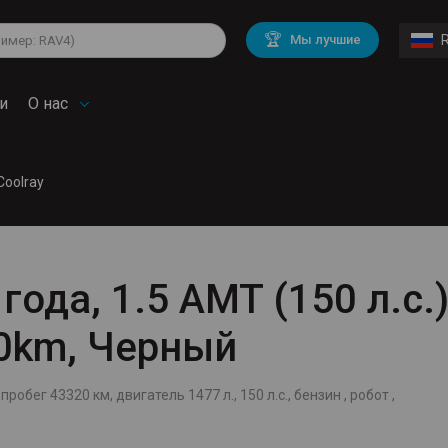
lkswagen
Mitsubishi
BMW
🏆
Мы лучшие
di
Chevrolet
Volvo
troen
Mini
и
О нас
Coolray
года, 1.5 AMT (150 л.с.)
20km, Черный
пробег 43320 км, двигатель 1477 л., 150 л.с., бензин , робот ,