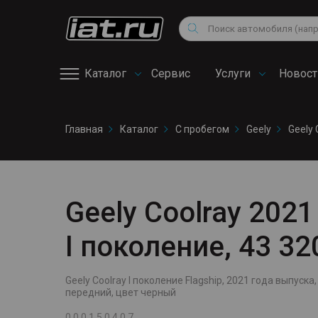
Мотоциклы
Vo
Снегоходы
Поиск
Au
Квадроциклы
Ci
Каталог
Сервис
Услуги
Новост
Онлайн запись на
Главная
Каталог
С пробегом
Geely
Geely 
сервис
Geely Coolray 2021 
I поколение, 43 3
Geely Coolray I поколение Flagship, 2021 года выпуска, 
передний, цвет черный
0 0 0 1 5 0 4 0 7