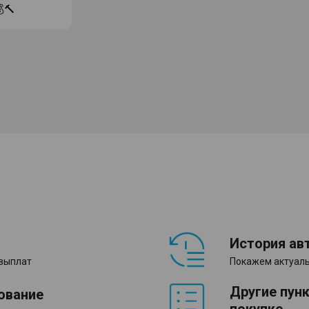
🔨
История ав
 выплат
Покажем актуаль
Другие пун
ование