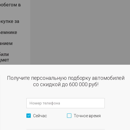
робегом в
окупке за
ъемнике
анием
били
дмет
чет
Получите персональную подборку автомобилей
ении 2-х
со скидкой до 600 000 руб!
 кассы,
вленной
 том числе
Сейчас
Точное время
 КАСКО от