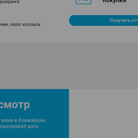
покупке
аршеринге
Получить от
ние, залог и розыск
осмотр
с вами в ближайшее
подходящий даты