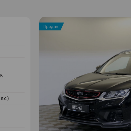
Продан
к
л.с.)