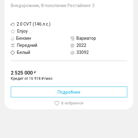
Внедорожник, III поколение Рестайлинг 3
2.0 CVT (146 л.с.)
Enjoy
Бензин
Вариатор
Передний
2022
Белый
33092
2 525 000
Кредит от 16 918 ₽/мес.
Подробнее
В избранное
1
/
10