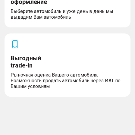
оформление
– Размер дисков 18″
– Рейлинги на крыше
Выберите автомобиль и уже день в день мы
– Аэродинамический обвес
выдадим Вам автомобиль
Освещение
– Светодиодные фары
Выгодный
– Адаптивные фары
trade-in
– Огни дневного хода
– Автоматический корректор фар
Рыночная оценка Вашего автомобиля;
Возможность продать автомобиль через ИАТ по
Вашим условиям
Комплектность
– Докатка