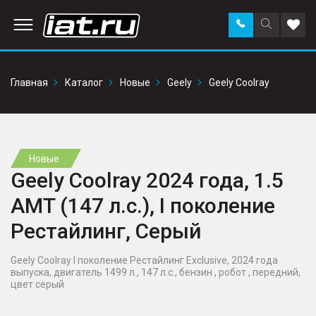
Заказать
Поиск
Доба
звонок
по
в
сайту
избр
Главная
Каталог
Новые
Geely
Geely Coolray
Новые
Geely Coolray 2024 года, 1.5
AMT (147 л.с.), I поколение
Рестайлинг, Серый
Geely Coolray I поколение Рестайлинг Exclusive, 2024 года
выпуска, двигатель 1499 л., 147 л.с., бензин , робот , передний,
цвет серый