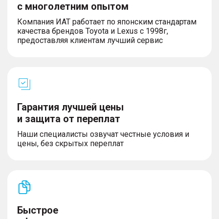
– Мультифункциональное рулевое колесо
с многолетним опытом
– Беспроводная зарядка для телефона
Компания ИАТ работает по японским стандартам
– Розетка 12V
качества брендов Toyota и Lexus с 1998г,
предоставляя клиентам лучший сервис
Салон и интерьер
– Темный салон
– Кожаный руль
– Люк
Гарантия лучшей цены
– Панорамная крыша
и защита от переплат
– Третий задний подголовник
– Передний центральный подлокотник
Наши специалисты озвучат честные условия и
– Металлические накладки на педали
цены, без скрытых переплат
– Обивка салона экокожей
– Декоративные накладки на педали
Экстерьер
Быстрое
– Литые легкосплавные диски