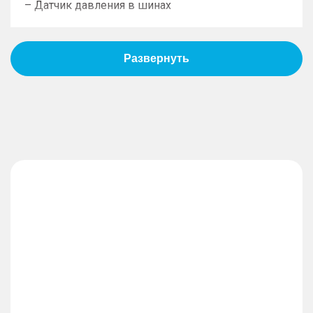
– Датчик давления в шинах
Пассивная безопасность
– Подушки безопасности водителя
– Подушки безопасности пассажира
– Оконные шторки безопасности
– Блокировка замков задних дверей
– Система крепления детских автокресел
Противоугонная система
– Дистанционный запуск двигателя
– Иммобилайзер
– Центральный замок