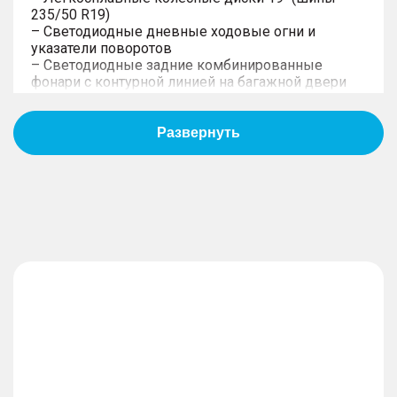
235/50 R19)
– Светодиодные дневные ходовые огни и
указатели поворотов
– Светодиодные задние комбинированные
фонари с контурной линией на багажной двери
– Панорамная крыша с люком
– Светодиодные фары ближнего и дальнего
света
– Компактное запасное колесо
Интерьер
– Отделка интерьера и сидений тёмно-серой
экокожей со светлыми вставками
Мультифункциональное рулевое колесо с
кожаной отделкой чёрного цвета
– Багажное отделение с подсветкой и
двухуровневым полом
– Атмосферная подсветка с возможностью
выбора режимов
– Солнцезащитные козырьки с прозрачной