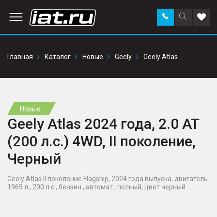
Заказать
Поиск
Доба
звонок
по
в
сайту
избр
Главная
Каталог
Новые
Geely
Geely Atlas
Новые
Geely Atlas 2024 года, 2.0 AT
(200 л.с.) 4WD, II поколение,
Черный
Geely Atlas II поколение Flagship, 2024 года выпуска, двигатель
1969 л., 200 л.с., бензин , автомат , полный, цвет черный