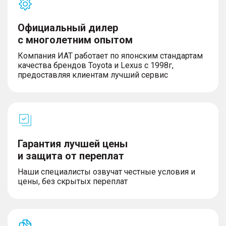
Комфорт
Официальный дилер
с многолетним опытом
– 4 режима движения (Комфортный,
Экономичный, Спортивный, Интеллектуальный)
Компания ИАТ работает по японским стандартам
– Система старт/стоп
качества брендов Toyota и Lexus с 1998г,
– Система интеллектуального управления
предоставляя клиентам лучший сервис
дальним светом фар (IHBC)
– Двухзонный климат–контроль
– Сиденье водителя с механической
регулировкой длины подушки и
электрорегулировкой поясничного упора в 4
направлениях
– Сиденье переднего пассажира с
Гарантия лучшей цены
электрорегулировкой в 4 направлениях
и защита от переплат
– Спинки сидений второго ряда с возможностью
складывания в соотношении 60:40
Наши специалисты озвучат честные условия и
– Электропривод складывания наружных зеркал
цены, без скрытых переплат
заднего вида
– Цифровая приборная панель диагональю 10,2"
– Проекционный дисплей (HUD)
– Мультимедийная система с сенсорным экраном
диагональю 13,2" с Bluetooth