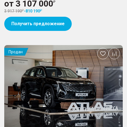
от
3 107 000
3 917 190
-
810 190
Получить предложение
Продан
Добавить
в
избранное