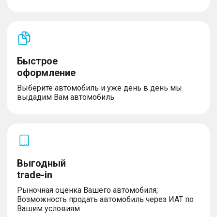
Экстерьер
– Литые легкосплавные диски
– Размер дисков 19″
Быстрое
– Рейлинги на крыше
оформление
Выберите автомобиль и уже день в день мы
выдадим Вам автомобиль
Освещение
– Светодиодные фары
– Адаптивные фары
– Огни дневного хода
– Автоматический корректор фар
Выгодный
trade-in
Рыночная оценка Вашего автомобиля;
Комплектность
Возможность продать автомобиль через ИАТ по
Вашим условиям
– Докатка