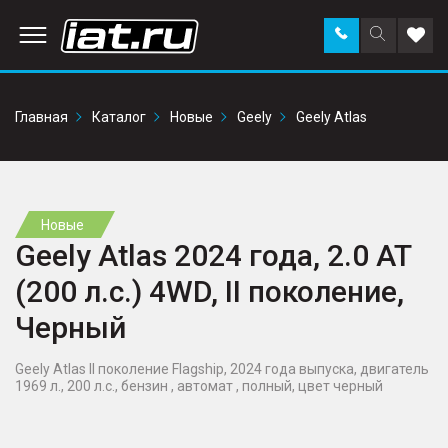
Заказать
Поиск
Доба
звонок
по
в
сайту
избр
Главная
Каталог
Новые
Geely
Geely Atlas
Новые
Geely Atlas 2024 года, 2.0 AT
(200 л.с.) 4WD, II поколение,
Черный
Geely Atlas II поколение Flagship, 2024 года выпуска, двигатель
1969 л., 200 л.с., бензин , автомат , полный, цвет черный