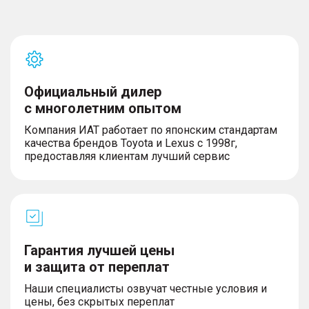
– Обогрев форсунок стеклоомывателей
Мультимедиа и навигация
Официальный дилер
– USB
– Bluetooth
с многолетним опытом
– Проекционный дисплей
Компания ИАТ работает по японским стандартам
– Мультифункциональное рулевое колесо
качества брендов Toyota и Lexus с 1998г,
– Беспроводная зарядка для телефона
предоставляя клиентам лучший сервис
– Розетка 12V
Салон и интерьер
– Кожаный руль
Гарантия лучшей цены
– Люк
и защита от переплат
– Панорамная крыша
– Передний центральный подлокотник
Наши специалисты озвучат честные условия и
– Обивка салона экокожей
цены, без скрытых переплат