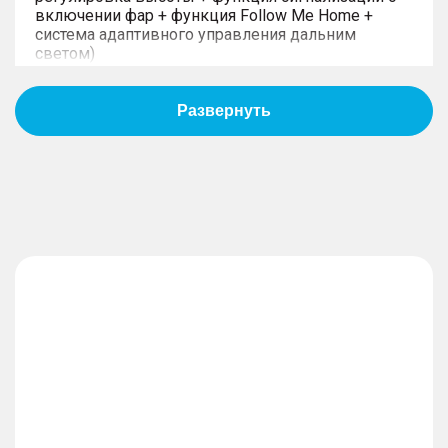
включении фар + функция Follow Me Home +
система адаптивного управления дальним
светом)
– Передние и задние фары с функцией
приветствия
– Электропривод складывания наружных зеркал
заднего вида
– Память положения наружных зеркал заднего
вида + наклон наружных зеркал заднего вида
при включении передачи заднего хода
АКТИВНАЯ И ПАССИВНАЯ
БЕЗОПАСНОСТЬ
– Электромагнитная подвеска
– Система курсовой устойчивости (ESP)
– Система помощи при трогании на подъеме
(HHC) + система помощи при спуске (HDC)
– Ремни безопасности передних сидений с
преднатяжителями и ограничителями натяжения
(с регулировкой по высоте) + механизм