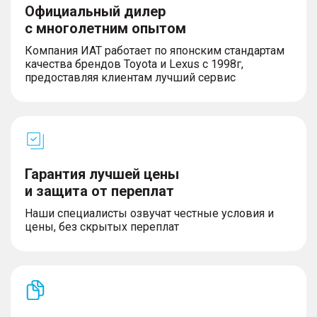
– Особый внутренний дизайн
Официальный дилер
– Подножки второго ряда с подсветкой и
с многолетним опытом
функцией приветствия
– Рулевое колесо с подогревом
Компания ИАТ работает по японским стандартам
– Датчики PM2,5
качества брендов Toyota и Lexus с 1998г,
– Система ароматизации
предоставляя клиентам лучший сервис
– Салонное зеркало заднего вида с
автоматическим затемнением
– Тонированные стекла пассажиров второго и
третьего рядов
– Дверь багажного отделения с
электроприводом и индукционным
переключателем
Гарантия лучшей цены
– Трехзонная автоматическая система климат-
и защита от переплат
контроля
– Интеллектуальная система бесключевого
Наши специалисты озвучат честные условия и
доступа и запуска двигателя
цены, без скрытых переплат
СИДЕНЬЯ
– Электропривод регулировки положения