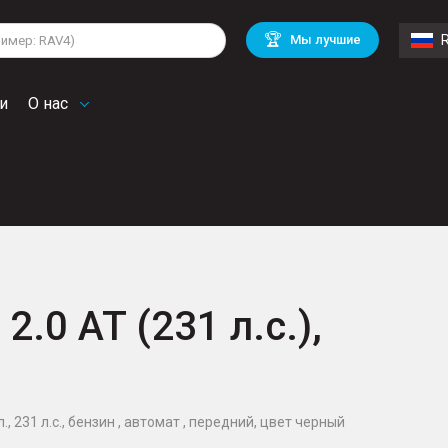
lkswagen
Mitsubishi
BMW
🏆
Мы лучшие
di
Mercedes Benz
Volvo
troen
Mini
и
О нас
2.0 AT (231 л.с.),
, 231 л.с., бензин , автомат , передний, цвет черный