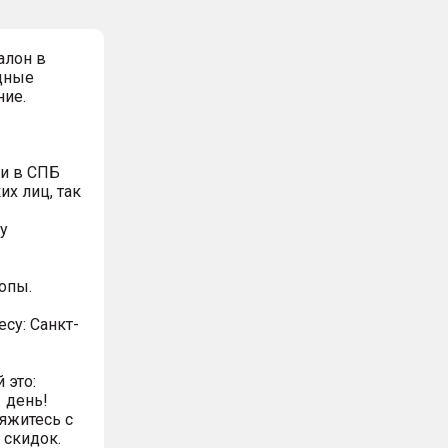
алон в
дные
ние.
и в СПБ
х лиц, так
у
опы.
есу: Санкт-
 это:
 день!
яжитесь с
 скидок.