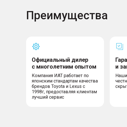
– Многоцветная система смарт-подсветки с
– Подстаканник в центральном подлокотник
Преимущества
функциями подогрева и охлаждения
– Солнцезащитные шторки для окон второг
– Особый внутренний дизайн
– Подножки второго ряда с подсветкой и ф
– Рулевое колесо с подогревом
– Датчики PM2,5
– Система ароматизации
– Салонное зеркало заднего вида с автома
– Тонированные стекла пассажиров второго
Официальный дилер
Гар
– Дверь багажного отделения с электропр
с многолетним опытом
и з
переключателем
– Трехзонная автоматическая система клим
Компания ИАТ работает по
Наши
японским стандартам качества
честн
брендов Toyota и Lexus с
скры
1998г, предоставляя клиентам
лучший сервис