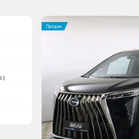
Продан
с.)