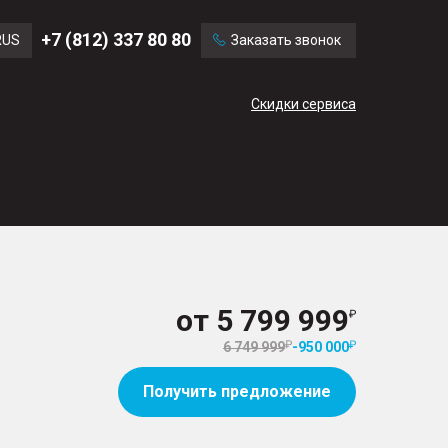
Ford
Land Rover
+7 (812) 337 80 80
RUS
Заказать звонок
Chevrolet
Cadillac
ENG
Скидки сервиса
CN
от
5 799 999
6 749 999
-
950 000
Получить предложение