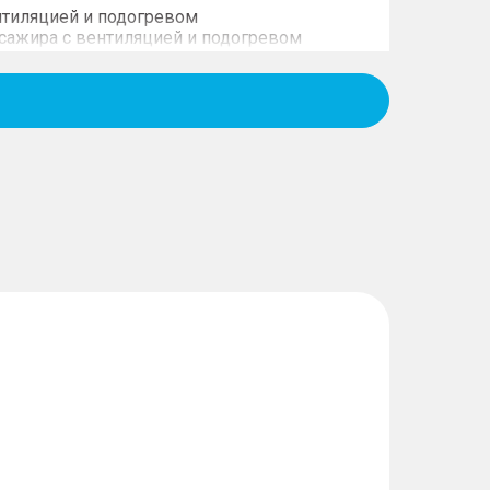
нтиляцией и подогревом
сажира с вентиляцией и подогревом
нья водителя (с функцией приветствия)
идений второго ряда (2 шт.)
ке сиденья переднего пассажира
овки положения сидений второго ряда в 2
назад) + электропривод регулировки
й в 2 направлениях + электропривод
подножки в 4 направлениях
с вентиляцией, подогревом и функцией
ний второго ряда (с функцией приветствия)
ик для сидений третьего ряда
 с ручной регулировкой положения в 4
ретьего ряда, складывающиеся в
ложения подголовников сидений второго
спальный подголовник) + ручная регулировка
 сидений третьего ряда в 2 направлениях