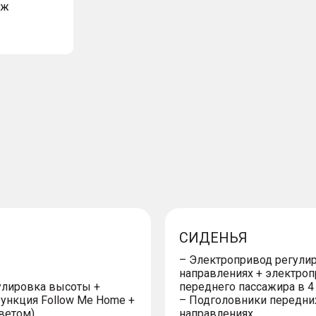
аж
СИДЕНЬЯ
– Электропривод регулир
направлениях + электро
улировка высоты +
переднего пассажира в 4
ункция Follow Me Home +
– Подголовники передних
ветом)
направлениях