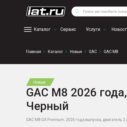
Мотоциклы
Vo
Снегоходы
Поиск
Au
Квадроциклы
Ci
Каталог
Сервис
Услуги
Новост
Онлайн запись на
Главная
Каталог
Новые
GAC
GAC M8
сервис
Новые
GAC M8 2026 года, 
Черный
GAC M8 GX Premium, 2026 года выпуска, двигатель 2 л.