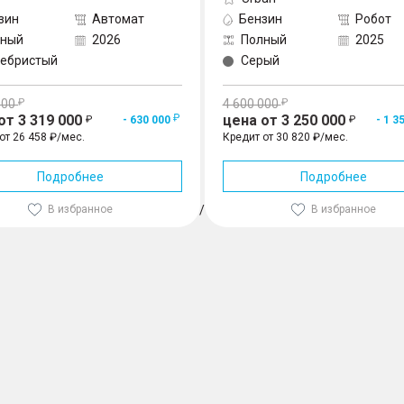
зин
Автомат
Бензин
Робот
лный
2026
Полный
2025
ебристый
Серый
000
4 600 000
от 3 319 000
цена от 3 250 000
- 630 000
- 1 3
от 26 458 ₽/мес.
Кредит от 30 820 ₽/мес.
Подробнее
Подробнее
В избранное
1
/
3
В избранное
115 л.с.), Белый
3 099 000