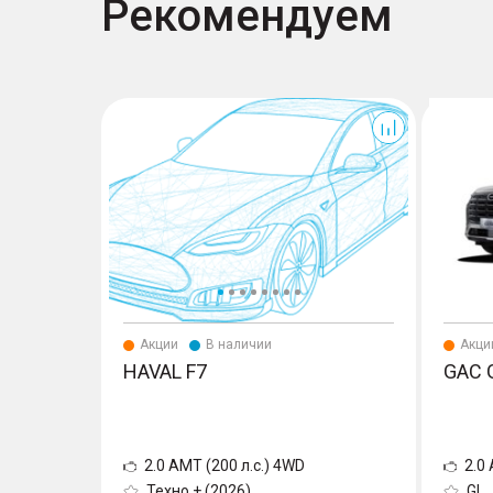
Рекомендуем
F7
GS4
Акции
В наличии
Акци
HAVAL F7
GAC 
2.0 AMT (200 л.с.) 4WD
2.0 
Техно + (2026)
GL