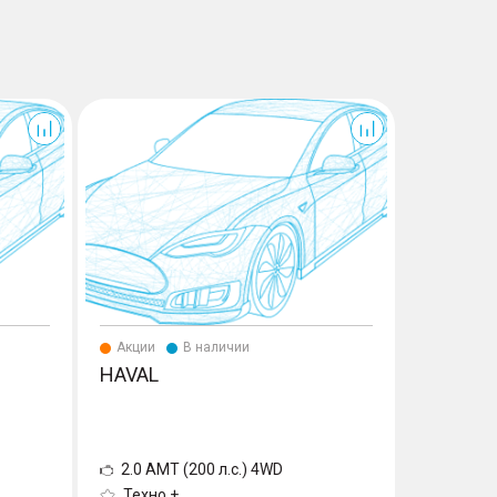
RX
Акции
В наличии
Акции
HAVAL
EXEED 
2.0 AMT (200 л.с.) 4WD
2.0 AMT
Техно +
Urban