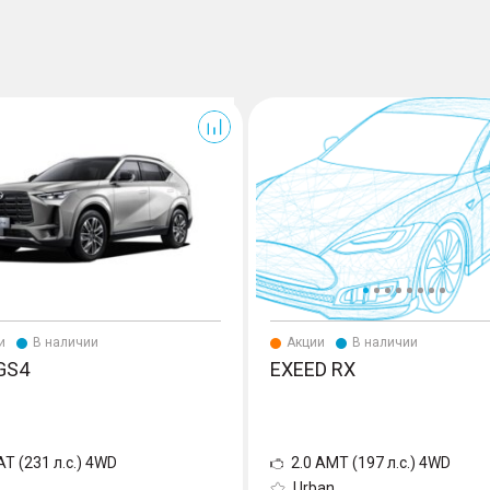
RX
и
В наличии
Акции
В наличии
GS4
EXEED RX
AT (231 л.с.) 4WD
2.0 AMT (197 л.с.) 4WD
Urban