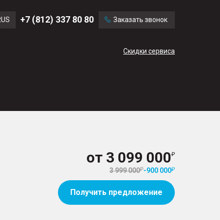
Ford
Land Rover
+7 (812) 337 80 80
RUS
Заказать звонок
Volvo
Cadillac
ENG
Скидки сервиса
CN
от
3 099 000
3 999 000
-
900 000
Получить предложение