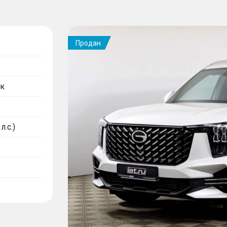
Продан
к
л.с.)