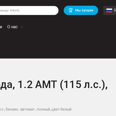
lkswagen
Mitsubishi
BMW
🏆
Мы лучшие
di
Chevrolet
Mercedes Benz
troen
Mini
и
О нас
да, 1.2 AMT (115 л.с.),
л.с., бензин , автомат , полный, цвет белый