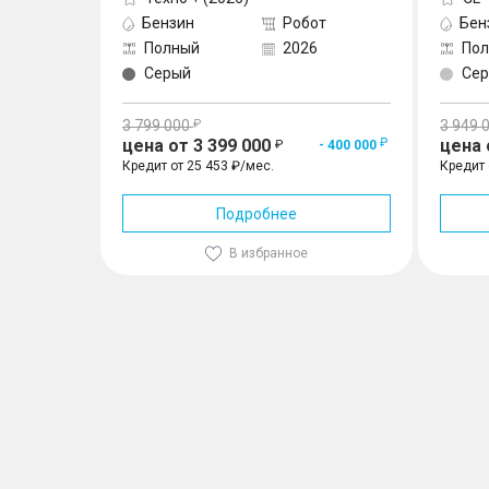
Бензин
Робот
Бен
Полный
2026
По
Серый
Сер
3 799 000
3 949 
цена от 3 399 000
цена 
- 400 000
Кредит от 25 453 ₽/мес.
Кредит 
Подробнее
В избранное
GAC GS8, II 1.2 AMT (