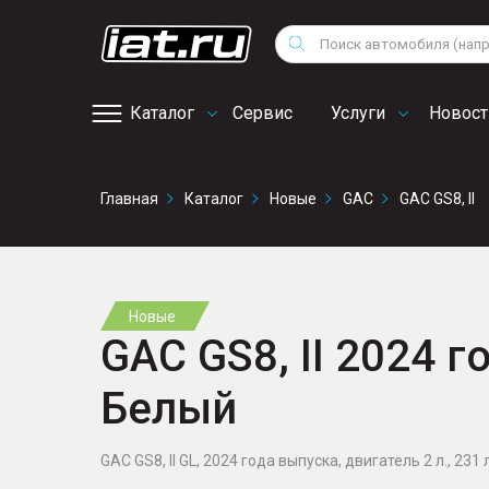
Мотоциклы
Vo
Снегоходы
Поиск
Au
Квадроциклы
Ci
Каталог
Сервис
Услуги
Новост
Онлайн запись на
Главная
Каталог
Новые
GAC
GAC GS8, II
сервис
Новые
GAC GS8, II 2024 го
Белый
GAC GS8, II GL, 2024 года выпуска, двигатель 2 л., 231 