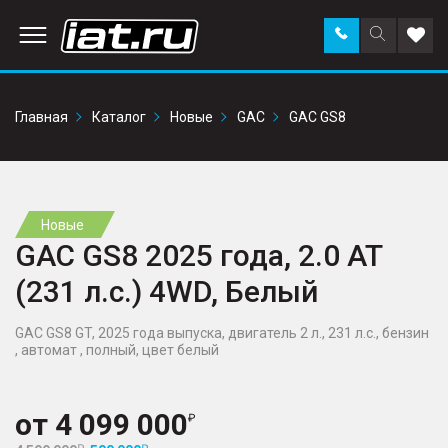
Заказать
Поиск
Доба
звонок
по
в
сайту
избр
Главная
Каталог
Новые
GAC
GAC GS8
Новые
GAC GS8 2025 года, 2.0 AT
(231 л.с.) 4WD, Белый
GAC GS8 GT, 2025 года выпуска, двигатель 2 л., 231 л.с., бензин
, автомат , полный, цвет белый
от
4 099 000