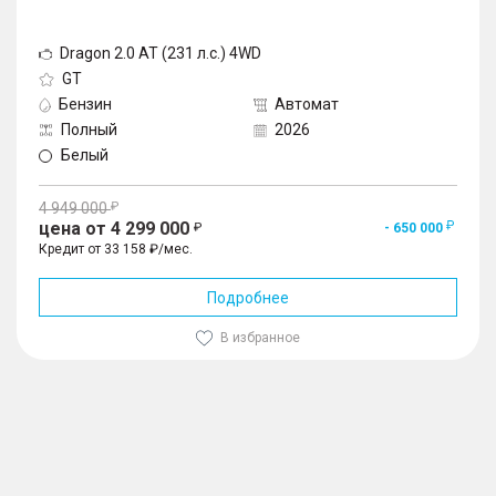
Dragon 2.0 AT (231 л.с.) 4WD
GT
Бензин
Автомат
Полный
2026
Белый
4 949 000
цена от 4 299 000
- 650 000
Кредит от 33 158 ₽/мес.
Подробнее
В избранное
1
/
10