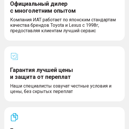
Официальный дилер
с многолетним опытом
Компания ИАТ работает по японским стандартам
ЭРА-ГЛОНАСС
качества брендов Toyota и Lexus с 1998г,
предоставляя клиентам лучший сервис
– Ремни безопасности левого и правого сидений
второго ряда с преднатяжителями и
ограничителями натяжения
– Специальный внедорожный режим движения
– Цифровой видеорегистратор
– Две передние подушки безопасности + две
передние боковые подушки безопасности +
Гарантия лучшей цены
боковые шторки безопасности
– Коленная подушка безопасности водителя
и защита от переплат
– Ремни безопасности передних сидений с
Наши специалисты озвучат честные условия и
преднатяжителями и ограничителями натяжения
цены, без скрытых переплат
(с регулировкой по высоте)
– Трехточечные ремни безопасности сидений
третьего ряда
– Ремни безопасности сидений первого и
второго рядов с функцией предупреждения о
непристегнутом ремне
– Ремни безопасности передних сидений с