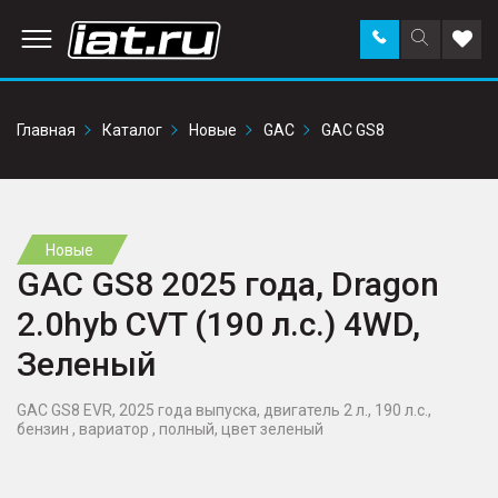
Заказать
Поиск
Доба
звонок
по
в
сайту
избр
Главная
Каталог
Новые
GAC
GAC GS8
Новые
GAC GS8 2025 года, Dragon
2.0hyb CVT (190 л.с.) 4WD,
Зеленый
GAC GS8 EVR, 2025 года выпуска, двигатель 2 л., 190 л.с.,
бензин , вариатор , полный, цвет зеленый