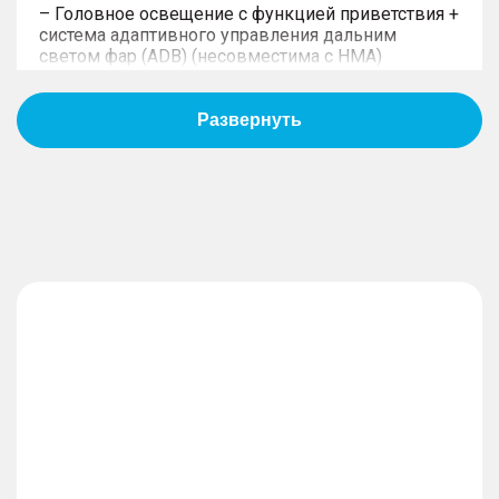
– Головное освещение с функцией приветствия +
система адаптивного управления дальним
светом фар (ADB) (несовместима с HMA)
– Светодиодные передние противотуманные
фары
– Память положения боковых зеркал заднего
вида + наклон боковых зеркал заднего вида при
включении заднего хода
– Лобовое стекло с подогревом и
звукоизоляцией
– Звукоизолирующие стекла дверей первого
ряда
– Тонированные стекла второго и третьего рядов
– Панорамный люк с электроприводом
– Шины 255/50 R20
– Светодиодные дневные ходовые огни +
подсветка номерного знака + фонари заднего
хода + задние противотуманные фонари
– Функция приветствия световой дорожкой
– Боковые зеркала с функцией складывания и
подогревом
– Солнцезащитная шторка люка с
электроприводом