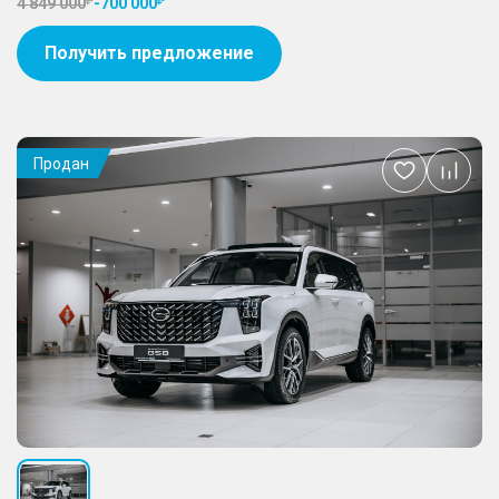
4 849 000
-
700 000
Получить предложение
Продан
Добавить
в
избранное