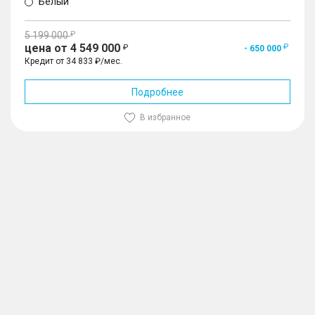
Белый
5 199 000
цена от 4 549 000
- 650 000
Кредит от 34 833 ₽/мес.
Подробнее
В избранное
1
/
10