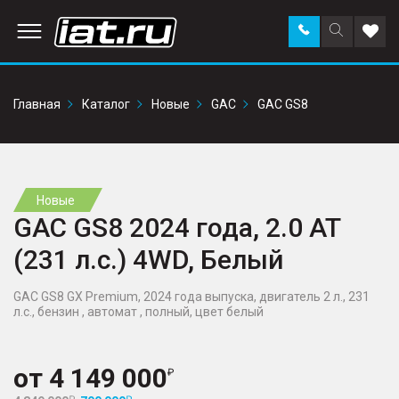
Заказать
Поиск
Доба
звонок
по
в
сайту
избр
Главная
Каталог
Новые
GAC
GAC GS8
Новые
GAC GS8 2024 года, 2.0 AT
(231 л.с.) 4WD, Белый
GAC GS8 GX Premium, 2024 года выпуска, двигатель 2 л., 231
л.с., бензин , автомат , полный, цвет белый
от
4 149 000