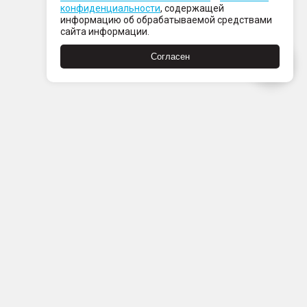
конфиденциальности
, содержащей
информацию об обрабатываемой средствами
сайта информации.
Согласен
Пн-Пт с 08:00 до 21:00
Сб-Вс с 09:00 до 21:00
+7 (812) 337 80 80
Заказать звонок
Скачать
Скачать
в
в
App
Google