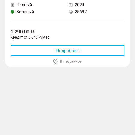
Полный
2024
Зеленый
25697
1 290 000
Кредит от 8 643 ₽/мес.
Подробнее
В избранное
1
/
10