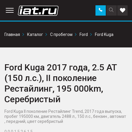
Заказать
Поиск
Доба
звонок
по
в
сайту
избр
Главная
Каталог
С пробегом
Ford
Ford Kuga
Ford Kuga 2017 года, 2.5 AT
(150 л.с.), II поколение
Рестайлинг, 195 000km,
Серебристый
Ford Kuga II поколение Рестайлинг Trend, 2017 года выпуска,
пробег 195000 км, двигатель 2488 л., 150 л.с., бензин , автомат
, передний, цвет серебристый
0 0 0 1 5 2 6 1 5