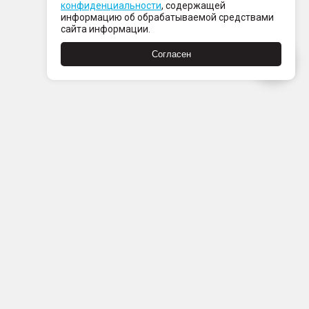
конфиденциальности
, содержащей
информацию об обрабатываемой средствами
сайта информации.
Согласен
Пн-Пт с 08:00 до 21:00
Сб-Вс с 09:00 до 21:00
+7 (812) 337 80 80
Заказать звонок
Скачать
Скачать
в
в
App
Google