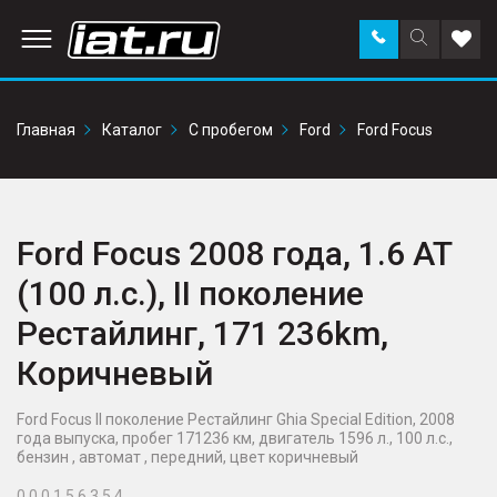
Заказать
Поиск
Доба
звонок
по
в
сайту
избр
Главная
Каталог
С пробегом
Ford
Ford Focus
Ford Focus 2008 года, 1.6 AT
(100 л.с.), II поколение
Рестайлинг, 171 236km,
Коричневый
Ford Focus II поколение Рестайлинг Ghia Special Edition, 2008
года выпуска, пробег 171236 км, двигатель 1596 л., 100 л.с.,
бензин , автомат , передний, цвет коричневый
0 0 0 1 5 6 3 5 4