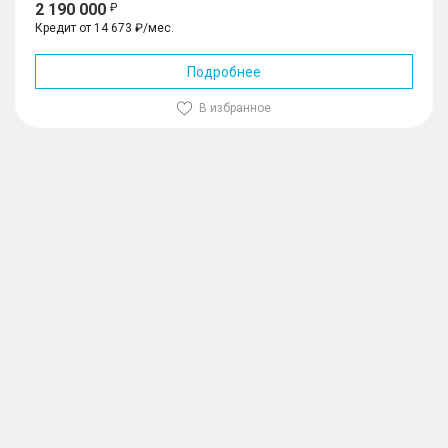
2 190 000
Кредит от 14 673 ₽/мес.
Подробнее
В избранное
1
/
10