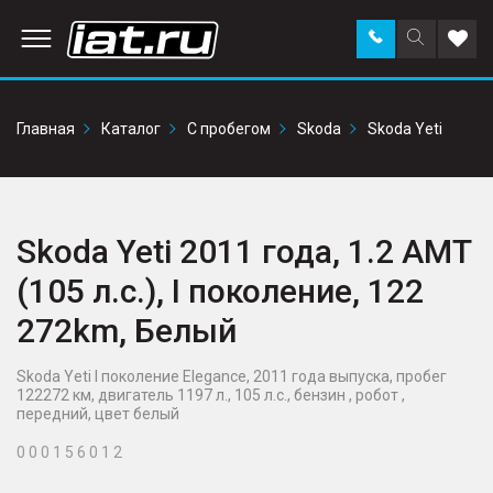
Заказать
Поиск
Доба
звонок
по
в
сайту
избр
Главная
Каталог
С пробегом
Skoda
Skoda Yeti
Skoda Yeti 2011 года, 1.2 AMT
(105 л.с.), I поколение, 122
272km, Белый
Skoda Yeti I поколение Elegance, 2011 года выпуска, пробег
122272 км, двигатель 1197 л., 105 л.с., бензин , робот ,
передний, цвет белый
0 0 0 1 5 6 0 1 2