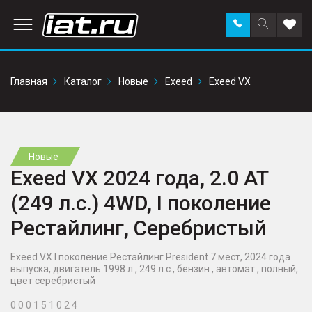
Заказать
Поиск
Доба
звонок
по
в
сайту
избр
Главная
Каталог
Новые
Exeed
Exeed VX
Новые
Exeed VX 2024 года, 2.0 AT
(249 л.с.) 4WD, I поколение
Рестайлинг, Серебристый
Exeed VX I поколение Рестайлинг President 7 мест, 2024 года
выпуска, двигатель 1998 л., 249 л.с., бензин , автомат , полный,
цвет серебристый
0 0 0 1 5 1 0 2 4