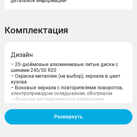
детальной информации!
Комплектация
Дизайн
– 20-дюймовые алюминиевые литые диски с
шинами 245/50 R20
– Окраска металлик (на выбор), зеркала в цвет
кузова
– Боковые зеркала с повторителями поворотов,
электроприводом складывания, обогревом
– Функция автоматического затемнения
наружних зеркал заднего вида
– Хромированные накладки на пороги дверей
спереди и сзади
– Подсветка порогов дверей спереди и сзади
– Динамические сигналы поворота
– Светодиодные фары основного света