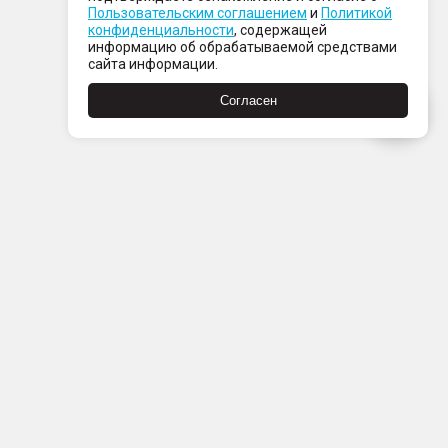
Пользовательским соглашением
и
Политикой
конфиденциальности
, содержащей
информацию об обрабатываемой средствами
сайта информации.
Согласен
Пн-Пт с 08:00 до 21:00
Сб-Вс с 09:00 до 21:00
+7 (812) 337 80 80
Заказать звонок
Скачать
Скачать
в
в