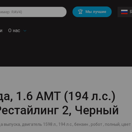
lkswagen
Mitsubishi
BMW
🏆
Мы лучшие
di
Chevrolet
Mercedes Benz
troen
Mini
и
О нас
а, 1.6 AMT (194 л.с.)
Рестайлинг 2, Черный
 выпуска, двигатель 1598 л., 194 л.с., бензин , робот , полный, цвет