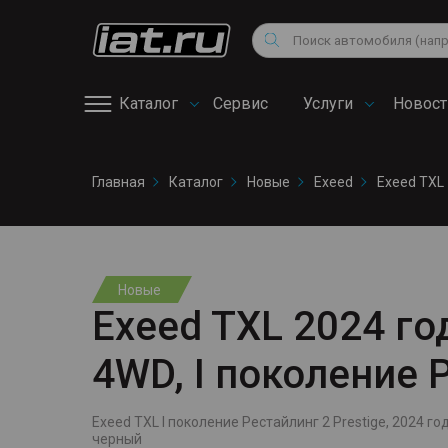
Мотоциклы
Vo
Снегоходы
Поиск
Au
Квадроциклы
Ci
Каталог
Сервис
Услуги
Новост
Онлайн запись на
Главная
Каталог
Новые
Exeed
Exeed TXL
сервис
Новые
Exeed TXL 2024 год
4WD, I поколение 
Exeed TXL I поколение Рестайлинг 2 Prestige, 2024 года
черный