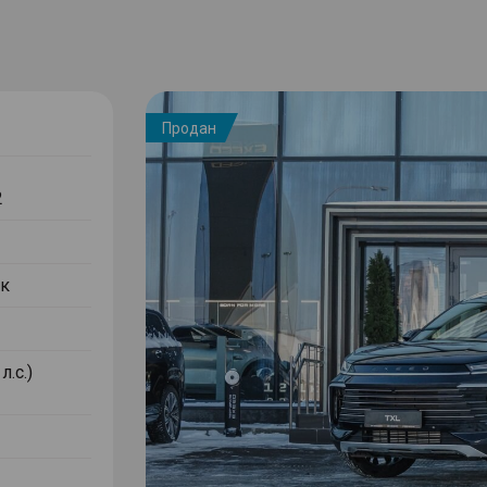
Продан
2
к
л.с.)