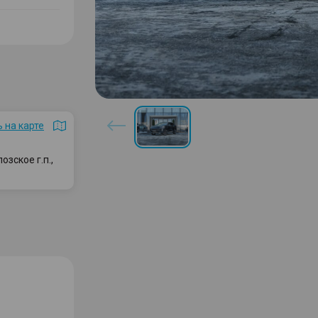
 на карте
зское г.п.,