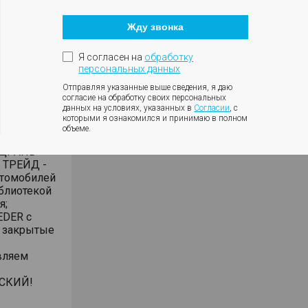
Кнопка
+ подарки
закрытия
тение в
Жду звонка
модального
окна
Я согласен на
обработку
ия при
персональных данных
 ТОЛЬКО
Отправляя указанные выше сведения, я даю
согласие на обработку своих персональных
данных на условиях, указанных в
Согласии
, с
овый EXEED
которыми я ознакомился и принимаю в полном
объеме.
изинга,
- ДРАЙВ
в ТРЕЙД -
втомобилей
иблиотекой
я;
EDER с
 закрытые
вляем
НСКИЙ!