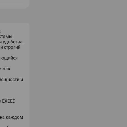
:
стемы
и удобства.
и строгий
нающийся
венно
мощности и
е EXEED
 на каждом