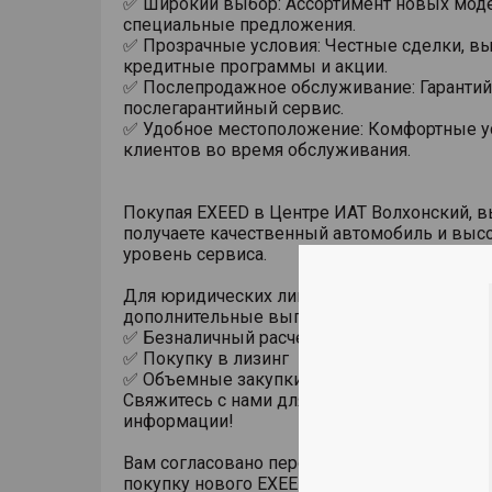
✅ Широкий выбор: Ассортимент новых мод
специальные предложения.
✅ Прозрачные условия: Честные сделки, в
кредитные программы и акции.
✅ Послепродажное обслуживание: Гаранти
послегарантийный сервис.
✅ Удобное местоположение: Комфортные у
клиентов во время обслуживания.
Покупая EXEED в Центре ИАТ Волхонский, 
получаете качественный автомобиль и выс
уровень сервиса.
Для юридических лиц предусмотрены
дополнительные выгоды за:
✅ Безналичный расчет
✅ Покупку в лизинг
✅ Объемные закупки
Свяжитесь с нами для получения более дет
информации!
Вам согласовано персональное предложени
покупку нового EXEED TXL!