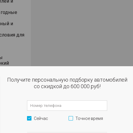
елей и
ыгодные
йный и
словия для
вы
окий
Получите персональную подборку автомобилей
со скидкой до 600 000 руб!
альной
Сейчас
Точное время
е на