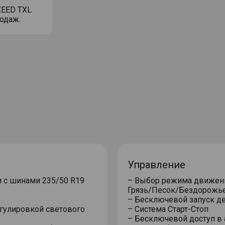
XEED TXL
родаж.
Управление
– 19-дюймовые алюминиевые литые диски c шинами 235/50 R19
– Выбор режима движения
Грязь/Песок/Бездорожь
– Бесключевой запуск дв
егулировкой светового
– Система Старт-Стоп
– Бесключевой доступ в 