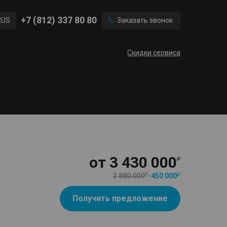
Ford
Land Rover
+7 (812) 337 80 80
RUS
Заказать звонок
Volvo
Cadillac
ENG
Скидки сервиса
CN
от
3 430 000
3 880 000
-
450 000
Получить предложение