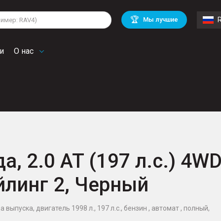
lkswagen
Mitsubishi
BMW
🏆
Мы лучшие
di
Chevrolet
Volvo
troen
Mini
и
О нас
а, 2.0 AT (197 л.с.) 4WD
йлинг 2, Черный
 выпуска, двигатель 1998 л., 197 л.с., бензин , автомат , полный,