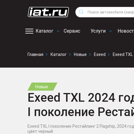
Мотоциклы
Vo
Снегоходы
Поиск
Au
Квадроциклы
Ci
Каталог
Сервис
Услуги
Новост
Онлайн запись на
Главная
Каталог
Новые
Exeed
Exeed TXL
сервис
Новые
Exeed TXL 2024 год
I поколение Реста
Exeed TXL I поколение Рестайлинг 2 Flagship, 2024 года
цвет черный