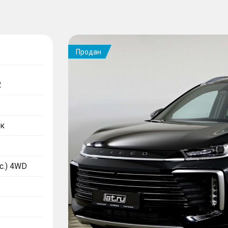
Продан
2
к
.с.) 4WD