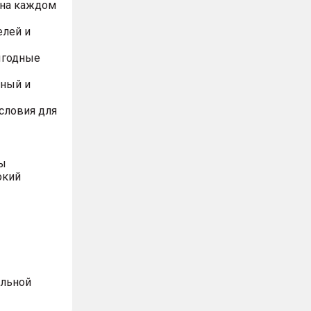
 на каждом
елей и
ыгодные
йный и
словия для
вы
окий
альной