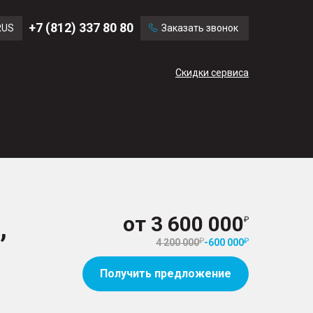
Ford
Land Rover
+7 (812) 337 80 80
RUS
Заказать звонок
Mercedes Benz
Cadillac
ENG
Скидки сервиса
CN
,
от
3 600 000
4 200 000
-
600 000
Получить предложение