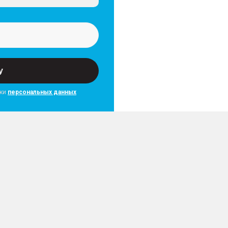
у
тки
персональных данных