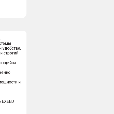
:
стемы
и удобства.
и строгий
нающийся
венно
мощности и
е EXEED