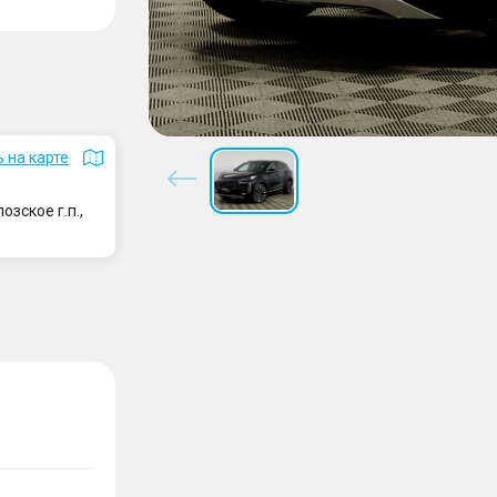
 на карте
зское г.п.,