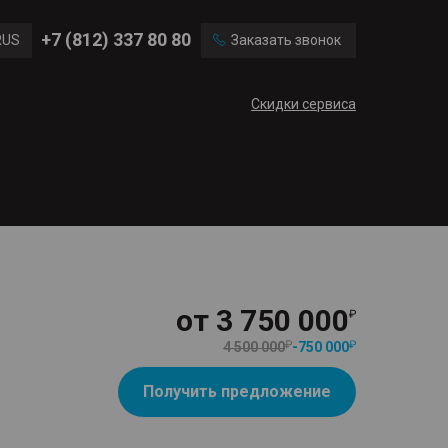
Ford
Land Rover
+7 (812) 337 80 80
RUS
Заказать звонок
Mercedes Benz
Cadillac
ENG
Скидки сервиса
CN
от
3 750 000
4 500 000
-
750 000
Получить предложение