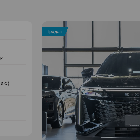
Продан
к
л.с.)