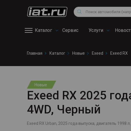
Мотоциклы
Vo
Снегоходы
Поиск
Au
Квадроциклы
Ci
Каталог
Сервис
Услуги
Новост
Онлайн запись на
Главная
Каталог
Новые
Exeed
Exeed RX
сервис
Новые
Exeed RX 2025 года
4WD, Черный
Exeed RX Urban, 2025 года выпуска, двигатель 1998 л.,