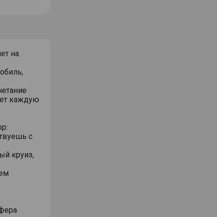
ет на
обиль,
четание
ает каждую
р:
ствуешь с
ый круиз,
жем
сфера