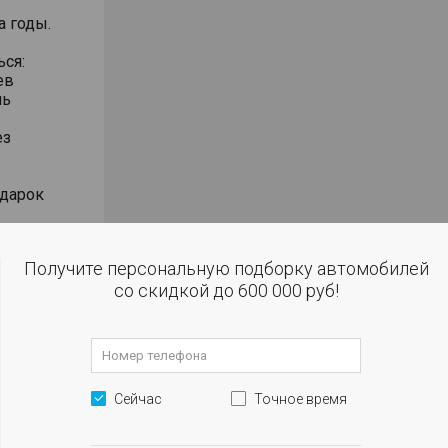
а годы.
ься:
ев
нь
ез
одарок
Получите персональную подборку автомобилей
увствуйте
со скидкой до 600 000 руб!
ери
ж,
клюзивные
Сейчас
Точное время