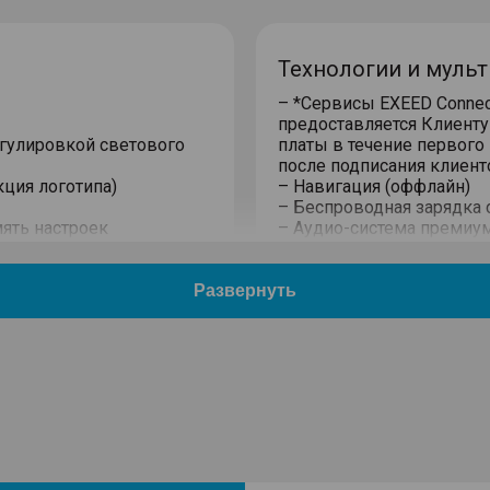
Технологии и муль
– *Сервисы EXEED Connect
предоставляется Клиенту
егулировкой светового
платы в течение первого
после подписания клиен
кция логотипа)
– Навигация (оффлайн)
– Беспроводная зарядка
ять настроек
– Аудио-система премиум
и
– 4 USB-разъема (2 разъе
е огни
– Большой сенсорный ем
ровкой, обогревом,
– Цветной экран с борто
– Регистратор
– Доступ к навигации, ви
экране автомобиля* (пр
– Система "Свободные рук
мобильным телефоном
ндарт/ Спорт/Снег/
ти