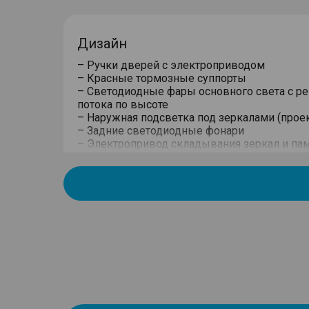
Дизайн
– Ручки дверей с электроприводом
– Красные тормозные суппорты
– Светодиодные фары основного света c р
потока по высоте
– Наружная подсветка под зеркалами (прое
– Задние светодиодные фонари
– Электропривод складывания зеркал и пам
– 20-дюймовые алюминиевые литые диск
– Передние дневные светодиодные ходовы
– Боковые зеркала с электрической регули
повторителями поворотов
– Панорамная крыша с люком
Управление
– Выбор режима движения из 7-ми: Эко/Ста
Грязь/Песок/Бездорожье с функцией памя