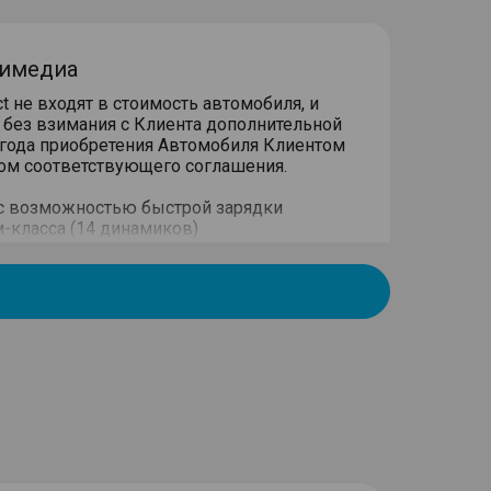
тимедиа
 не входят в стоимость автомобиля, и
 без взимания с Клиента дополнительной
 года приобретения Автомобиля Клиентом
том соответствующего соглашения.
 с возможностью быстрой зарядки
-класса (14 динамиков)
ма Type C) + розетка 12V спереди
костный дисплей 12.3"
вым компьютером в панели приборов 12.3"
део-файлам, интернет через смартфон на
оводное и беспроводное подключение)
и"(Hands free) с Bluetooth-связью с