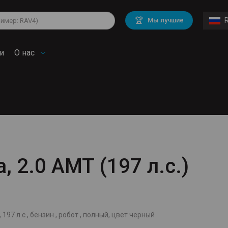
lkswagen
Mitsubishi
BMW
🏆
Мы лучшие
di
Chevrolet
Volvo
troen
Mini
и
О нас
, 2.0 AMT (197 л.с.)
 197 л.с., бензин , робот , полный, цвет черный