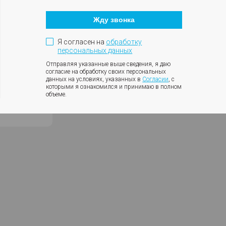
Кнопка
окупке в
закрытия
Жду звонка
модального
ение — в
окна
Я согласен на
обработку
персональных данных
сональное
Отправляя указанные выше сведения, я даю
согласие на обработку своих персональных
рбург,
данных на условиях, указанных в
Согласии
, с
р EXEED.
которыми я ознакомился и принимаю в полном
объеме.
с первой