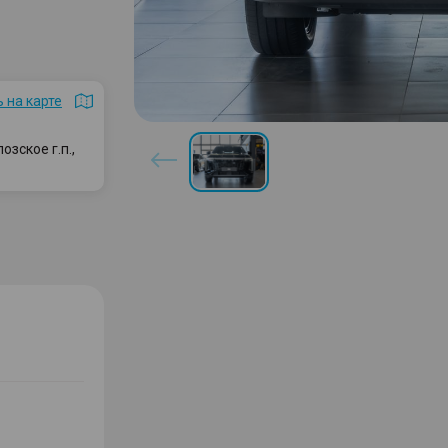
 на карте
зское г.п.,