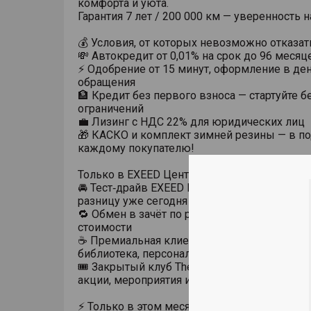
комфорта и уюта.
Гарантия 7 лет / 200 000 км — уверенность н
💰 Условия, от которых невозможно отказат
💸 Автокредит от 0,01% на срок до 96 месяц
⚡ Одобрение от 15 минут, оформление в де
обращения
🏦 Кредит без первого взноса — стартуйте б
ограничений
💼 Лизинг с НДС 22% для юридических лиц
🎁 КАСКО и комплект зимней резины — в п
каждому покупателю!
Только в EXEED Центр ИАТ Волхонский:
🚘 Тест‑драйв EXEED RX без ожидания — поч
разницу уже сегодня
🔁 Обмен в зачёт по рыночной цене без пот
стоимости
☕ Премиальная клиентская зона: кофе, лаун
библиотека, персональный менеджер
🎟 Закрытый клуб The Club EXEEDER — экс
акции, мероприятия и бонусы для клиентов
⚡ Только в этом месяце: