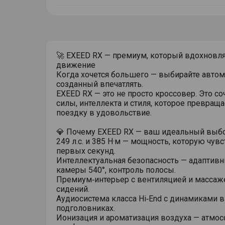
тултип
🚀 EXEED RX — премиум, который вдохновля
движение
Когда хочется большего — выбирайте автом
созданный впечатлять.
EXEED RX — это не просто кроссовер. Это со
силы, интеллекта и стиля, которое превращ
поездку в удовольствие.
💎 Почему EXEED RX — ваш идеальный выбо
249 л.с. и 385 Н·м — мощность, которую чув
первых секунд.
Интеллектуальная безопасность — адаптивн
камеры 540°, контроль полосы.
Премиум‑интерьер с вентиляцией и масса
сидений.
Аудиосистема класса Hi‑End с динамиками в
подголовниках.
Ионизация и ароматизация воздуха — атмо