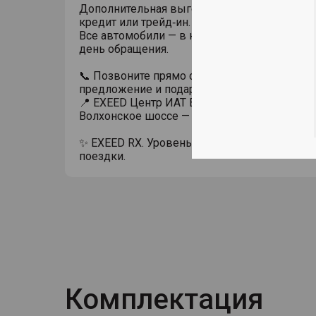
Дополнительная выгода до 300 000 ₽ при п
кредит или трейд‑ин.
Все автомобили — в наличии с ПТС, оформл
день обращения.
📞 Позвоните прямо сейчас — получите пер
предложение и подарок при визите в салон!
📍 EXEED Центр ИАТ Волхонский, Санкт‑Пете
Волхонское шоссе — ваш флагманский диле
✨ EXEED RX. Уровень, который чувствуется 
поездки.
Комплектация