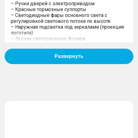
– Ручки дверей с электроприводом
– Красные тормозные суппорты
– Светодиодные фары основного света c
регулировкой светового потока по высоте
– Наружная подсветка под зеркалами (проекция
логотипа)
– Задние светодиодные фонари
– Электропривод складывания зеркал и память
настроек
– 20-дюймовые алюминиевые литые диски
– Передние дневные светодиодные ходовые
огни
– Боковые зеркала с электрической
регулировкой, обогревом, повторителями
поворотов
– Панорамная крыша с люком
Управление
– Выбор режима движения из 7-ми: Эко/
Стандарт/ Спорт/Снег/Грязь/Песок/Бездорожье