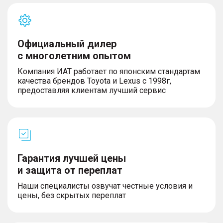
(многоцветная)
– Подсветка багажника
– Обивка сидений кожей (центральная часть
сидений - Nappa)
Официальный дилер
– Вентиляция задних сидений
с многолетним опытом
– Подрулевой селектор переключения КПП
– Зеркало заднего вида в салоне с
Компания ИАТ работает по японским стандартам
автозатемнением
качества брендов Toyota и Lexus с 1998г,
– Подсветка зеркал в солнцезащитном козырьке
предоставляя клиентам лучший сервис
водителя и пассажира
– Карманы в передних сидениях
– Задний центральный подлокотник с
подстаканниками
– Вентиляция передних сидений
– Водительское сиденье с электрической
регулировкой поясничного упора
Гарантия лучшей цены
– Дефлекторы для 2-го ряда
и защита от переплат
Наши специалисты озвучат честные условия и
цены, без скрытых переплат
Технологии и мультимедиа
– *Сервисы EXEED Connect не входят в стоимость