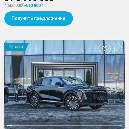
4 600 000
-
610 000
Получить предложение
Продан
Добавить
в
избранное