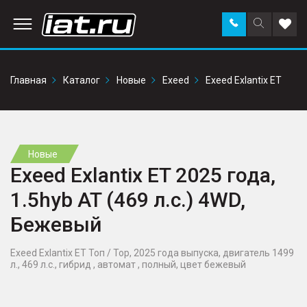
Заказать
Поиск
Доба
звонок
по
в
сайту
избр
Главная
Каталог
Новые
Exeed
Exeed Exlantix ET
Новые
Exeed Exlantix ET 2025 года,
1.5hyb AT (469 л.с.) 4WD,
Бежевый
Exeed Exlantix ET Топ / Top, 2025 года выпуска, двигатель 1499
л., 469 л.с., гибрид , автомат , полный, цвет бежевый