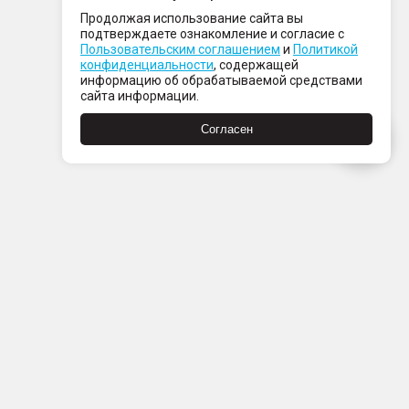
Bluetooth-связью с мобильным телефоном
Продолжая использование сайта вы
– 4 USB-разъема (3 разъема Type C 60 Вт + 1 USB)
подтверждаете ознакомление и согласие с
– Разъём 12V багажнике
Пользовательским соглашением
и
Политикой
конфиденциальности
, содержащей
информацию об обрабатываемой средствами
сайта информации.
Согласен
Пн-Пт с 08:00 до 21:00
Сб-Вс с 09:00 до 21:00
+7 (812) 337 80 80
Заказать звонок