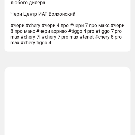
любого дилера
Чери Центр ИАТ Волхонский
#чери #chery #чери 4 про #чери 7 про макс #чери
8 про макс #чери арризо #tiggo 4 pro #tiggo 7 pro
max #chery 7l #chery 7 pro max #tenet #chery 8 pro
max #chery tiggo 4