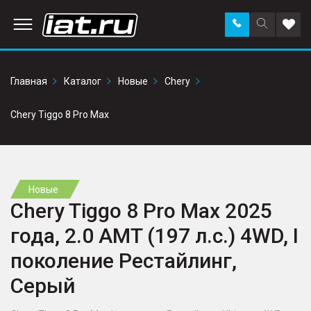
Заказать
Поиск
Доба
звонок
по
в
сайту
избр
Главная
Каталог
Новые
Chery
Chery Tiggo 8 Pro Max
Новые
Chery Tiggo 8 Pro Max 2025
года, 2.0 AMT (197 л.с.) 4WD, I
поколение Рестайлинг,
Серый