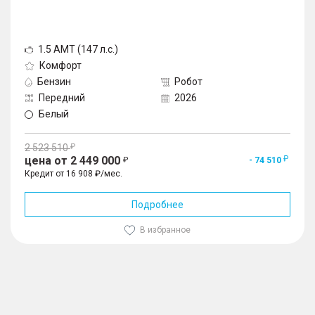
1.5 AMT (147 л.с.)
Комфорт
Бензин
Робот
Передний
2026
Белый
2 523 510
цена от 2 449 000
- 74 510
Кредит от 16 908 ₽/мес.
Подробнее
В избранное
1
/
10