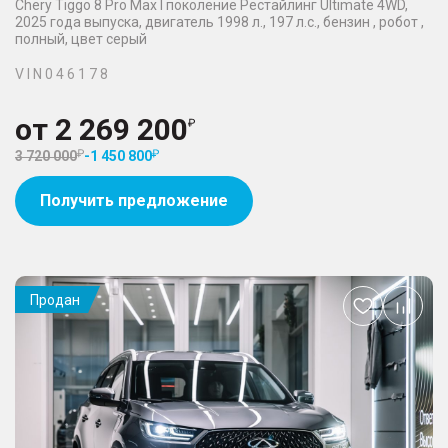
Chery Tiggo 8 Pro Max I поколение Рестайлинг Ultimate 4WD,
2025 года выпуска, двигатель 1998 л., 197 л.с., бензин , робот ,
полный, цвет серый
V I N 0 4 6 1 7 8
от
2 269 200
3 720 000
-
1 450 800
Получить предложение
Продан
Добавить
в
избранное