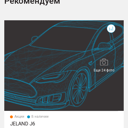
Рекомендуем
J6
D
Еще 24 фото
Акции
В наличии
JELAND J6